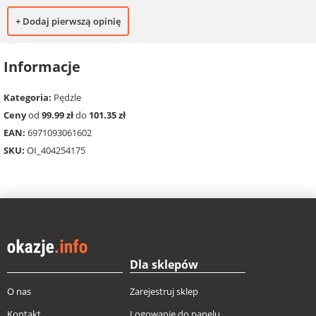
+ Dodaj pierwszą opinię
Informacje
Kategoria:
Pędzle
Ceny
od
99.99 zł
do
101.35 zł
EAN:
6971093061602
SKU:
OI_404254175
Dla sklepów
O nas
Zarejestruj sklep
Kontakt
Logowanie do panelu