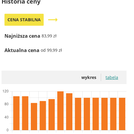
Historia ceny
trending_flat
CENA STABILNA
Najniższa cena
83,99 zł
Aktualna cena
od 99,99 zł
wykres
tabela