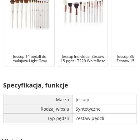
Jessup 14 pędzli do
Jessup Individual Zestaw
Jessup Blush
makijażu Light Gray
15 pędzli T220 WhiteRose
Zestaw 15 pę
Specyfikacja, funkcje
Marka
Jessup
Rodzaj włosia
Syntetyczne
Typ pędzli
Zestaw pędzli