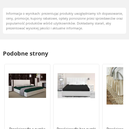
Informacja o wynikach: prezentując produkty uwzględniamy ich dopasowanie,
ceny, promocje, kupony rabatowe, opłaty ponoszone przez sprzedawców oraz
popularność produktów wśród użytkowników. Dokładamy starań, aby
prezentować wysokiej jakości i aktualne informacje.
Podobne strony
Prześcieradło z gumką
Prześcieradło bez gumki
Prześcieradło