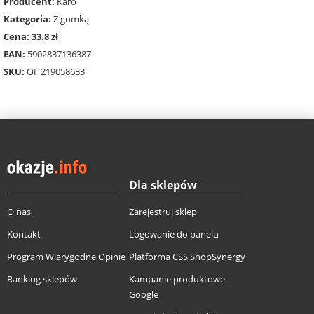
Producent:
Karo
Kategoria:
Z gumką
Cena: 33.8 zł
EAN:
5902837136387
SKU:
OI_219058633
Dla sklepów
O nas
Zarejestruj sklep
Kontakt
Logowanie do panelu
Program Wiarygodne Opinie
Platforma CSS ShopSynergy
Ranking sklepów
Kampanie produktowe
Google