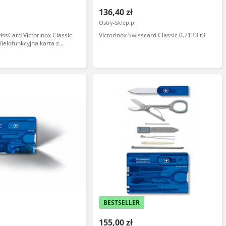
136,40 zł
Ostry-Sklep.pl
issCard Victorinox Classic
Victorinox Swisscard Classic 0.7133.t3
Wielofunkcyjna karta z
 śrubokrętem, blokowanym
 codziennego użytku - Stal
BESTSELLER
155,00 zł