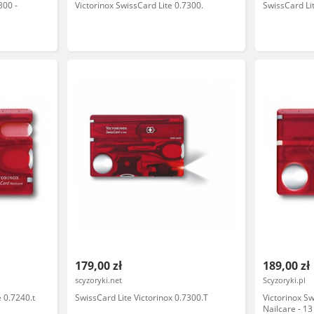
300 -
Victorinox SwissCard Lite 0.7300.
SwissCard Li
ED, do
-
179,00 zł
189,00 zł
scyzoryki.net
Scyzoryki.pl
 0.7240.t
SwissCard Lite Victorinox 0.7300.T
Victorinox S
Nailcare - 13 