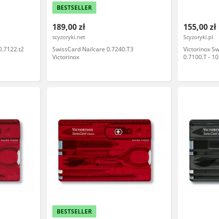
BESTSELLER
189,00 zł
155,00 zł
scyzoryki.net
Scyzoryki.pl
0.7122.t2
SwissCard Nailcare 0.7240.T3
Victorinox Sw
Victorinox
0.7100.T - 10
blokowane os
Kompakt do c
BESTSELLER