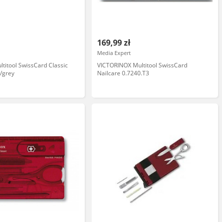
169,99 zł
Media Expert
ltitool SwissCard Classic
VICTORINOX Multitool SwissCard
k/grey
Nailcare 0.7240.T3