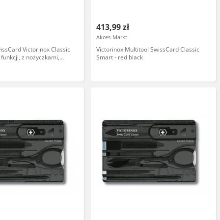
413,99 zł
Akces-Markt
issCard Victorinox Classic
Victorinox Multitool SwissCard Classic
 funkcji, z nożyczkami,
Smart - red black
trze, stal nierdzewna -
odziennego użytku -