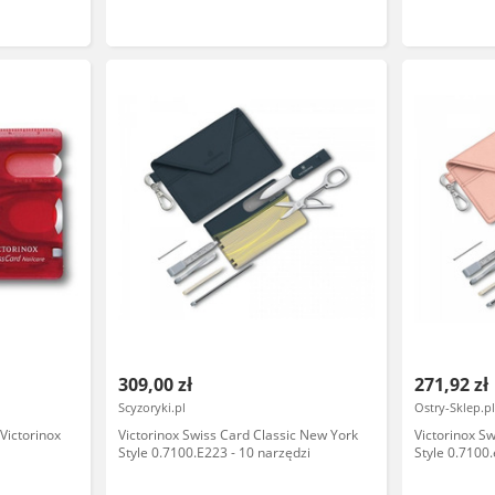
nożyczki, śr
multitool do 
mm -
309,00 zł
271,92 zł
Scyzoryki.pl
Ostry-Sklep.p
Victorinox
Victorinox Swiss Card Classic New York
Victorinox Sw
Style 0.7100.E223 - 10 narzędzi
Style 0.7100