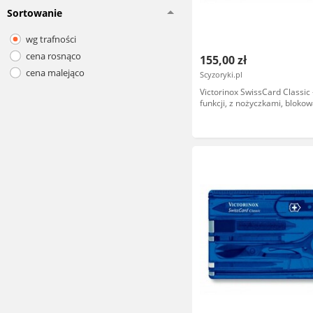
Sortowanie
wg trafności
cena rosnąco
155,00 zł
cena malejąco
Scyzoryki.pl
Victorinox SwissCard Classic 
funkcji, z nożyczkami, bloko
ostrze, do codziennego użyt