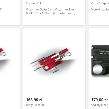
Scyzoryki.pl
Ostry-Sklep.p
21
Victorinox SwissCard Victorinox Lite
Victorinox Sw
0.7333.T3 - 13 funkcji, z nożyczkami,
śrubokręt, LED, lekki - Do codziennego
użytku - 82 mm -
163,90 zł
179,00 zł
Ostry-Sklep.pl
scyzoryki.net