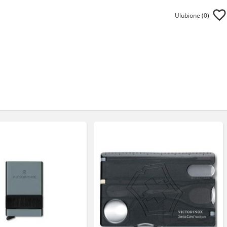
Ulubione (
0
)