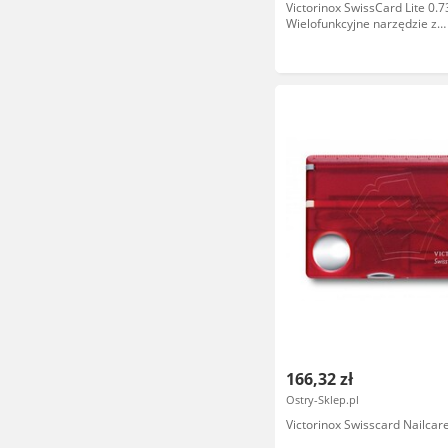
Victorinox SwissCard Lite 0.7
Wielofunkcyjne narzędzie z
nożyczkami, śrubokrętem i L
codziennego użytku - 82 mm 
Czerwony
166,32 zł
Ostry-Sklep.pl
Victorinox Swisscard Nailcare