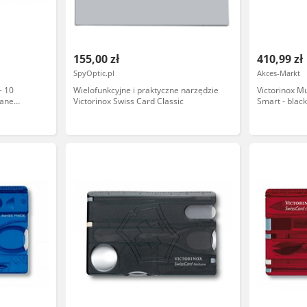
155,00 zł
410,99 zł
SpyOptic.pl
Akces-Markt
- 10
Wielofunkcyjne i praktyczne narzędzie
Victorinox Mu
wane
Victorinox Swiss Card Classic
Smart - blac
ku - 82 mm