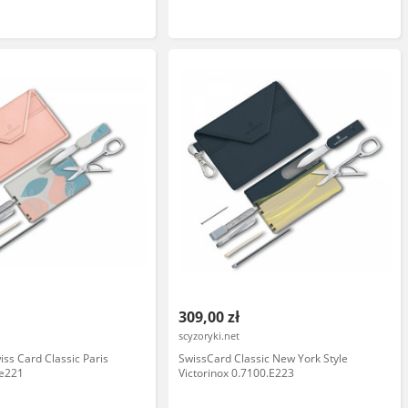
ubokręty - kompaktowy
codziennej pielęgnacji - 82
309,00 zł
l
scyzoryki.net
iss Card Classic Paris
SwissCard Classic New York Style
.e221
Victorinox 0.7100.E223