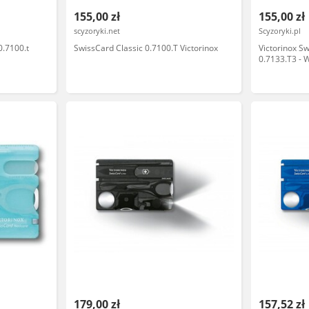
155,00 zł
155,00 zł
scyzoryki.net
Scyzoryki.pl
0.7100.t
SwissCard Classic 0.7100.T Victorinox
Victorinox Sw
0.7133.T3 - 
nożyczkami,
ostrzem - Do
-
179,00 zł
157,52 zł