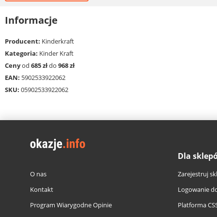
Informacje
Producent:
Kinderkraft
Kategoria:
Kinder Kraft
Ceny
od
685 zł
do
968 zł
EAN:
5902533922062
SKU:
05902533922062
Dla sklep
O nas
Zarejestruj sk
Kontakt
Logowanie do
Program Wiarygodne Opinie
Platforma CS