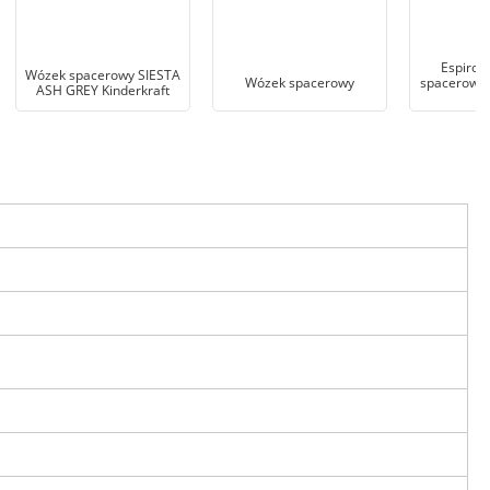
Espiro 
Wózek spacerowy SIESTA
Wózek spacerowy
spacerowy 
ASH GREY Kinderkraft
m