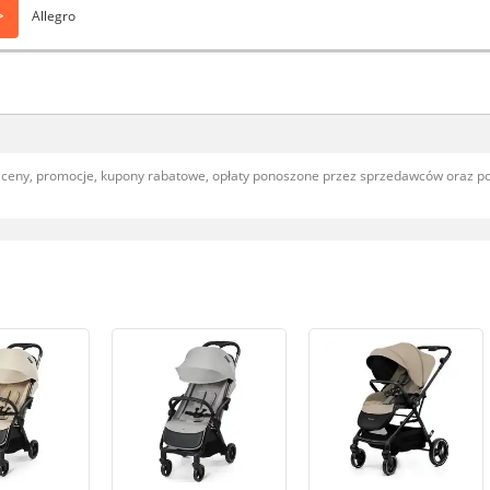
>
Allegro
, ceny, promocje, kupony rabatowe, opłaty ponoszone przez sprzedawców oraz 