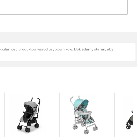
popularność produktów wśród użytkowników. Dokładamy starań, aby