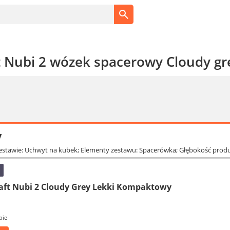
t Nubi 2 wózek spacerowy Cloudy gr
y
zestawie: Uchwyt na kubek; Elementy zestawu: Spacerówka; Głębokość produ
aft Nubi 2 Cloudy Grey Lekki Kompaktowy
pie