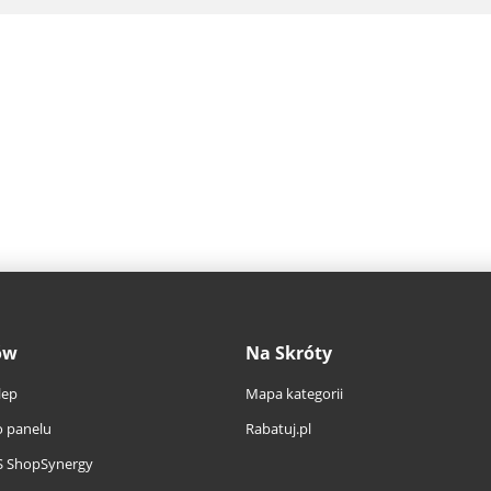
ów
Na Skróty
lep
Mapa kategorii
 panelu
Rabatuj.pl
S ShopSynergy