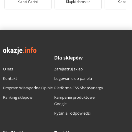
Klapki Carinii
Klapki damskie
Klapki Fi
Dla sklepów
O nas
Zarejestruj sklep
Kontakt
Logowanie do panelu
Program Wiarygodne Opinie
Platforma CSS ShopSynergy
Ranking sklepów
Kampanie produktowe
Google
Pytania i odpowiedzi