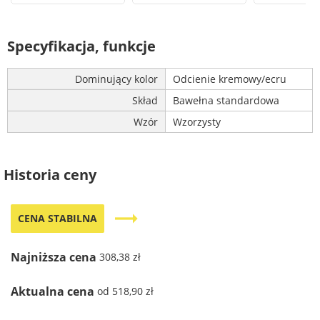
Specyfikacja, funkcje
Dominujący kolor
Odcienie kremowy/ecru
Skład
Bawełna standardowa
Wzór
Wzorzysty
Historia ceny
trending_flat
CENA STABILNA
Najniższa cena
308,38 zł
Aktualna cena
od 518,90 zł