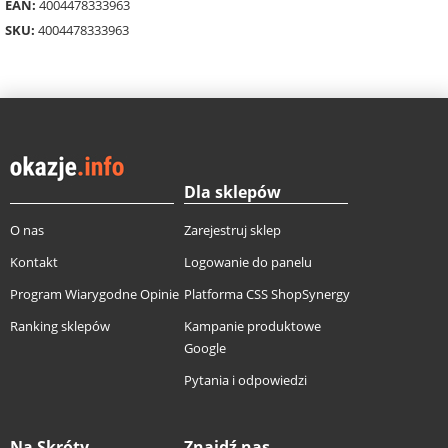
EAN:
4004478333963
SKU:
4004478333963
Dla sklepów
O nas
Zarejestruj sklep
Kontakt
Logowanie do panelu
Program Wiarygodne Opinie
Platforma CSS ShopSynergy
Ranking sklepów
Kampanie produktowe
Google
Pytania i odpowiedzi
Na Skróty
Znajdź nas