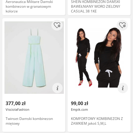
Aeronautica Militare Damski
SHEIN KOMBINEZON DAMSKI
kombinezon w granatowym
BAWEŁNIANY MORO ZIELONY
kolorze
CASUAL 38 1KE
377,00 zł
99,00 zł
VisciolaFashion
Empik.com
Twinset Damski kombinezon
KOMFORTOWY KOMBINEZON Z
miętowy
ZAMKIEM jakoś S,M,L