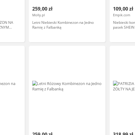
259,00 zł
109,00 zł
Molly.pl
Empik.com
ZON NA
Letni Niebieski Kombinezon na Jedno
Niebieski k
CZNYM
Ramię z Falbanką
pasek SHEIN
259,00 zł
318,99 zł