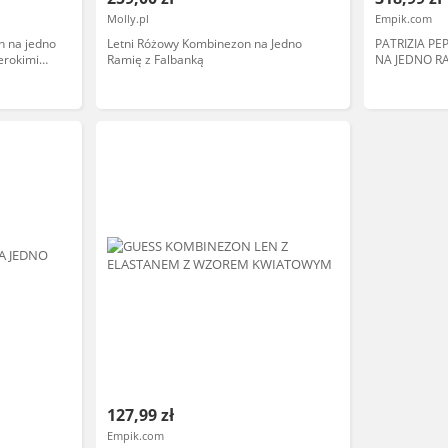
Molly.pl
Empik.com
n na jedno
Letni Różowy Kombinezon na Jedno
PATRIZIA P
erokimi
Ramię z Falbanką
NA JEDNO R
 i wieczór
1I4A
127,99 zł
Empik.com