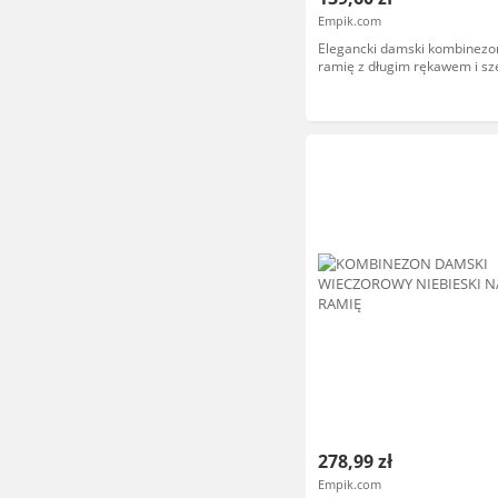
Empik.com
Elegancki damski kombinezo
ramię z długim rękawem i sz
nogawkami dzwony na wesele
- M870, różowy, S (36)
278,99 zł
Empik.com