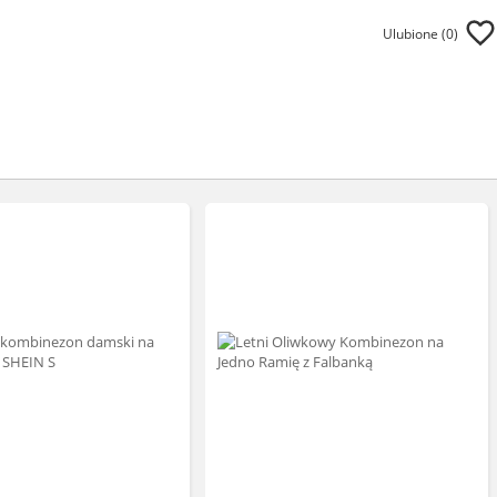
Ulubione (
0
)