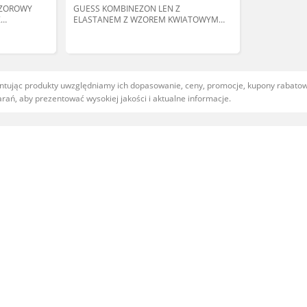
CZOROWY
GUESS KOMBINEZON LEN Z
Z
ELASTANEM Z WZOREM KWIATOWYM
NA JEDNO RAMIĘ 44 GGA
entując produkty uwzględniamy ich dopasowanie, ceny, promocje, kupony rabat
ań, aby prezentować wysokiej jakości i aktualne informacje.