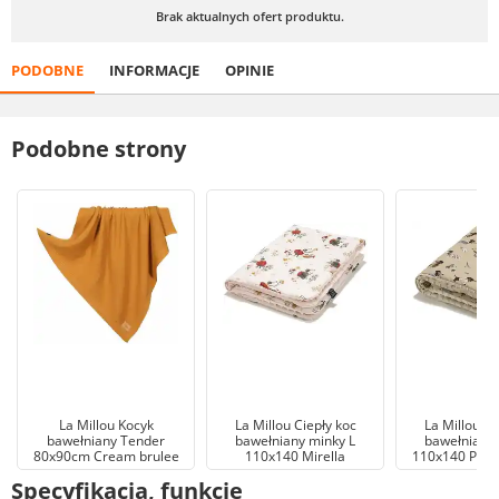
Brak aktualnych ofert produktu.
PODOBNE
INFORMACJE
OPINIE
Podobne strony
La Millou Kocyk
La Millou Ciepły koc
La Millou Ci
bawełniany Tender
bawełniany minky L
bawełniany 
80x90cm Cream brulee
110x140 Mirella
110x140 Pierr
Specyfikacja, funkcje