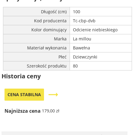
Długość (cm)
100
Kod producenta
Tc-cbp-dvb
Kolor dominujący
Odcienie niebieskiego
Marka
La millou
Materiał wykonania
Bawełna
Płeć
Dziewczynki
Szerokość produktu
80
Historia ceny
trending_flat
CENA STABILNA
Najniższa cena
179,00 zł