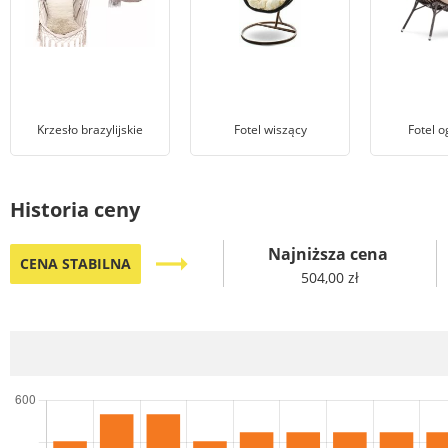
Krzesło brazylijskie
Fotel wiszący
Fotel 
Historia ceny
Najniższa cena
trending_flat
CENA STABILNA
504,00 zł