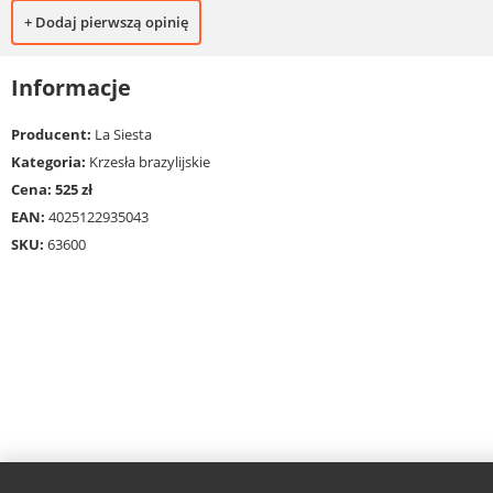
+ Dodaj pierwszą opinię
Informacje
Producent:
La Siesta
Kategoria:
Krzesła brazylijskie
Cena: 525 zł
EAN:
4025122935043
SKU:
63600