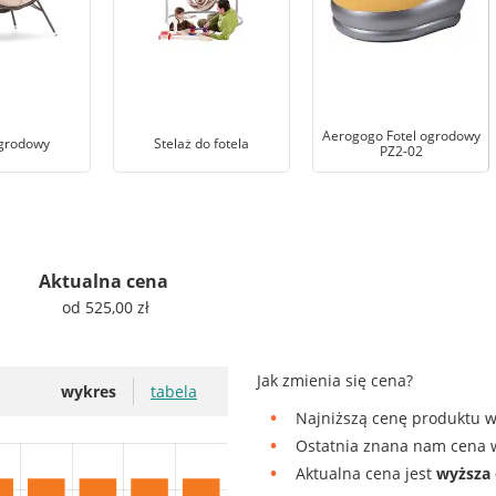
Aerogogo Fotel ogrodowy
ogrodowy
Stelaż do fotela
PZ2-02
Aktualna cena
od 525,00 zł
Jak zmienia się cena?
wykres
tabela
Najniższą cenę produktu w
Ostatnia znana nam cena w
Aktualna cena jest
wyższa 