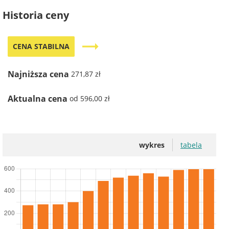
Historia ceny
trending_flat
CENA STABILNA
Najniższa cena
271,87 zł
Aktualna cena
od 596,00 zł
wykres
tabela