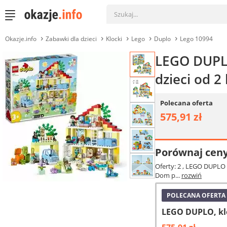
Okazje.info
Zabawki dla dzieci
Klocki
Lego
Duplo
Lego 10994
LEGO DUPLO
dzieci od 2 
Polecana oferta
575,91 zł
Porównaj cen
Oferty: 2
, LEGO DUPLO D
Dom p...
rozwiń
POLECANA OFERTA
LEGO DUPLO, kl