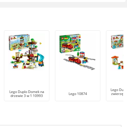
Lego Dupl
Lego Duplo Domek na
Lego 10874
zwierzęta
drzewie 3 w 1 10993
1