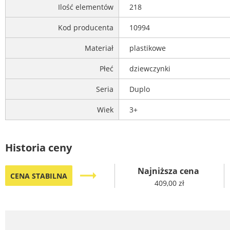
Ilość elementów
218
Kod producenta
10994
Materiał
plastikowe
Płeć
dziewczynki
Seria
Duplo
Wiek
3+
Historia ceny
Najniższa cena
trending_flat
CENA STABILNA
409,00 zł