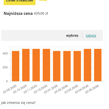
trending_flat
CENA STABILNA
Najniższa cena
439,00 zł
wykres
tabela
Jak zmienia się cena?