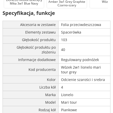
Amber 3w1 Grey Graphite
Wózek 
Mika 3w1 Blue Navy
Czarno-szary
Specyfikacja, funkcje
Akcesoria w zestawie
Folia przeciwdeszczowa
Elementy zestawu
Spacerówka
Głębokość produktu
103
Głębokość produktu po
40
złożeniu
Informacje dodatkowe
Regulowany podnóżek
Wózek 2w1 lionelo mari
Kod producenta
tour grey
Kolor
Odcienie szarości i srebra
Liczba kół
4
Marka
Lionelo
Model
Mari tour
Rodzaj kół
Piankowe