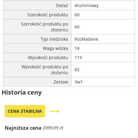
Stelaż
Aluminiowy
Szerokość produktu
60
Szerokość produktu po
60
złożeniu
Typ siedziska
Rozkładane
Waga wózka
18
Wysokość produktu
119
Wysokość produktu po
82
złożeniu
Zestaw
3w1
Historia ceny
trending_flat
CENA STABILNA
Najniższa cena
2099,99 zł