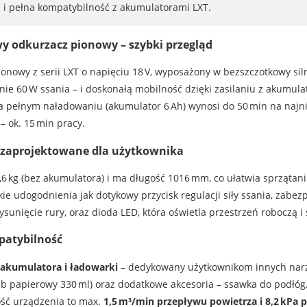
a i pełna kompatybilność z akumulatorami LXT.
 odkurzacz pionowy – szybki przegląd
onowy z serii LXT o napięciu 18 V, wyposażony w bezszczotkowy siln
ie 60 W ssania – i doskonałą mobilność dzięki zasilaniu z akumula
na pełnym naładowaniu (akumulator 6 Ah) wynosi do 50 min na najni
– ok. 15 min pracy.
 zaprojektowane dla użytkownika
,6 kg (bez akumulatora) i ma długość 1016 mm, co ułatwia sprząta
ie udogodnienia jak dotykowy przycisk regulacji siły ssania, zabezp
nięcie rury, oraz dioda LED, która oświetla przestrzeń roboczą i s
patybilność
 akumulatora i ładowarki
– dedykowany użytkownikom innych narzę
lub papierowy 330 ml) oraz dodatkowe akcesoria – ssawka do podłóg
ść urządzenia to max.
1,5 m³/min przepływu powietrza i 8,2 kPa p