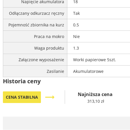
Napięcie akumulatora
18
Odłączany odkurzacz ręczny
Tak
Pojemność zbiornika na kurz
0.5
Praca na mokro
Nie
Waga produktu
1.3
Załączone wyposażenie
Worki papierowe 5szt.
Zasilanie
Akumulatorowe
Historia ceny
Najniższa cena
trending_flat
CENA STABILNA
313,10 zł