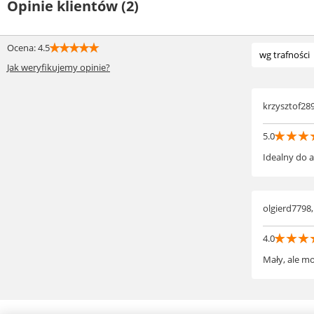
Opinie klientów (2)
☆
☆
☆
☆
☆
Ocena: 4.5
wg trafności
Jak weryfikujemy opinie?
od najnowsz
od najstarsz
krzysztof289
wg popularno
☆
☆
☆
5.0
Idealny do a
olgierd7798,
☆
☆
☆
4.0
Mały, ale mo