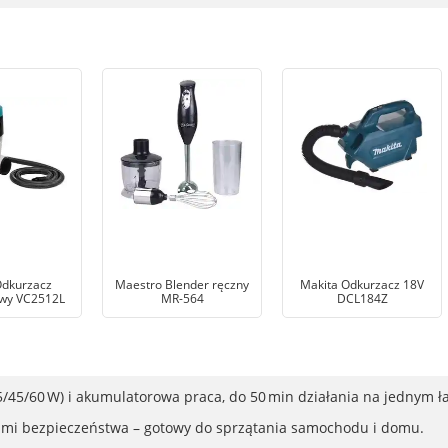
Odkurzacz
Maestro Blender ręczny
Makita Odkurzacz 18V
wy VC2512L
MR-564
DCL184Z
5/45/60 W) i akumulatorowa praca, do 50 min działania na jednym 
cjami bezpieczeństwa – gotowy do sprzątania samochodu i domu.