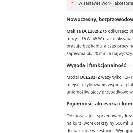
W zestawie worki, akcesori
Nowoczesny, bezprzewodowy
Makita DCL282FZ
to odkurzacz pi
mocy – 15 W, 45 W oraz maksymaln
pracuje bez kabla, a czas pracy 
zapewnia ok. 20 min, a najwyższy 
Wygoda i funkcjonalność —
Model
DCL282FZ
waży tylko 1,3–1
miejsc. Użytkowanie wspierają tak
uniemożliwiający przypadkowe wysu
Pojemność, akcesoria i kom
Odkurzacz jest sprzedawany
bez
na kurz (worek tekstylny 500 ml 
dostarczane w zestawie. Wydajno