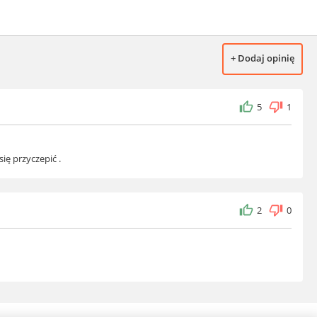
+ Dodaj opinię
5
1
ię przyczepić .
2
0