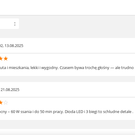
ych
ych
2, 13.08.2025
ści
☆
☆
uta i mieszkania, lekki i wygodny. Czasem bywa trochę głośny — ale trudno s
 21.08.2025
☆
☆
cny – 60 W ssania i do 50 min pracy. Dioda LED i 3 biegi to schludne detale .