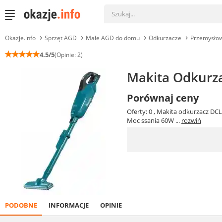
Okazje.info
Sprzęt AGD
Małe AGD do domu
Odkurzacze
Przemysło
☆
☆
☆
☆
☆
4.5/5
(Opinie: 2)
Makita Odkurz
Porównaj ceny
Oferty: 0
, Makita odkurzacz DC
Moc ssania 60W ...
rozwiń
PODOBNE
INFORMACJE
OPINIE