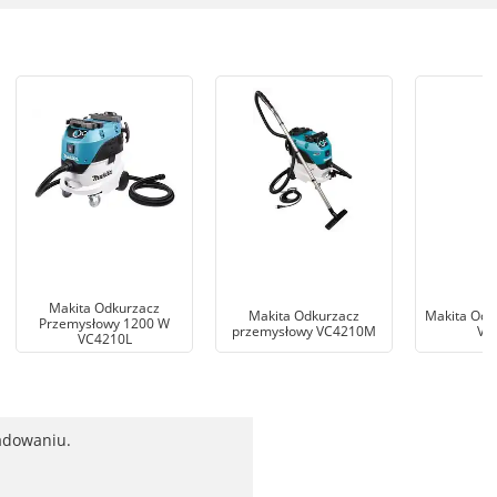
Makita Odkurzacz
Makita Odkurzacz
Makita Odk
Przemysłowy 1200 W
przemysłowy VC4210M
VC
VC4210L
ładowaniu.