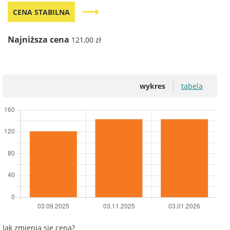
trending_flat
CENA STABILNA
Najniższa cena
121,00 zł
wykres
tabela
Jak zmienia się cena?