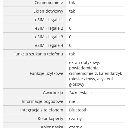
Ciśnieniomierz
tak
Ekran dotykowy
tak
eSIM - legale 1
0
eSIM - legale 2
0
eSIM - legale 3
0
eSIM - legale 4
0
Funkcja szukania telefonu
tak
ekran dotykowy,
powiadomienia,
Funkcje użytkowe
ciśnieniomierz, kalendarzyk
miesiączkowy, asystent
głosowy
Gwarancja
24 miesiące
Informacje pogodowe
nie
Integracja z telefonem
Bluetooth
Kolor koperty
czarny
Kolor paska
czarny