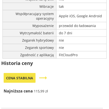
Wibracje
tak
Współpracujący system
Apple iOS, Google Android
operacyjny
Wyposażenie
przewód do ładowania
Wytrzymałość baterii
do 7 dni
Zegarek hybrydowy
nie
Zegarek sportowy
nie
Zgodność z aplikacją
FitCloudPro
Historia ceny
trending_flat
CENA STABILNA
Najniższa cena
115,99 zł