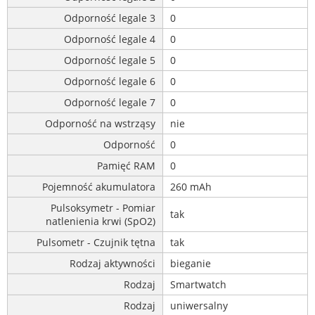
Odporność legale 3
0
Odporność legale 4
0
Odporność legale 5
0
Odporność legale 6
0
Odporność legale 7
0
Odporność na wstrząsy
nie
Odporność
0
Pamięć RAM
0
Pojemność akumulatora
260 mAh
Pulsoksymetr - Pomiar
tak
natlenienia krwi (SpO2)
Pulsometr - Czujnik tętna
tak
Rodzaj aktywności
bieganie
Rodzaj
Smartwatch
Rodzaj
uniwersalny