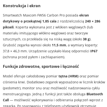
Konstrukcja i ekran
Smartwatch Maxcom FW56 Carbon Pro posiada
ekran
dotykowy o przekątnej 1,85 cala
z rozdzielczością
240 × 286
pikseli
. Koperta wykonana jest z włókien węglowych (lub
materiału imitującego włókno węglowe) oraz tworzyw
sztucznych, co przekłada się na niską wagę (około
38 g
).
Grubość zegarka wynosi około
11,5 mm
, a wymiary koperty:
37,8 × 46,3 mm. Urządzenie uzyskało klasę odporności
IP67
(ochrona przed pyłem i zachlapaniem).
Funkcje zdrowotne, sportowe i łączność
Model oferuje całodobowy pomiar
tętna (HRM)
oraz pomiar
ciśnienia krwi. Dodatkowo zegarek wyposażono w licznik kroków
(pedometr), monitor snu oraz możliwość nadzorowania cyklu
menstruacyjnego. Jedną z funkcji jest także obsługa
Bluetooth
Call
— możliwość wykonywania i odbierania połączeń wprost z
zegarka. Po sparowaniu z telefonem użytkownik otrzymuje