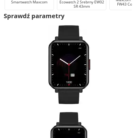
Smartwatch Maxcom
Ecowatch 2 Srebrny EW02
FW43 Cobalt
SR 43mm
Sprawdź parametry