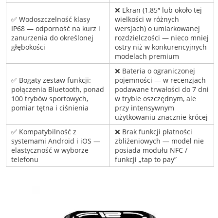
❌ Ekran (1,85″ lub około tej
✅ Wodoszczelność klasy
wielkości w różnych
IP68 — odporność na kurz i
wersjach) o umiarkowanej
zanurzenia do określonej
rozdzielczości — nieco mniej
głębokości
ostry niż w konkurencyjnych
modelach premium
❌ Bateria o ograniczonej
✅ Bogaty zestaw funkcji:
pojemności — w recenzjach
połączenia Bluetooth, ponad
podawane trwałości do 7 dni
100 trybów sportowych,
w trybie oszczędnym, ale
pomiar tętna i ciśnienia
przy intensywnym
użytkowaniu znacznie krócej
✅ Kompatybilność z
❌ Brak funkcji płatności
systemami Android i iOS —
zbliżeniowych — model nie
elastyczność w wyborze
posiada modułu NFC /
telefonu
funkcji „tap to pay”