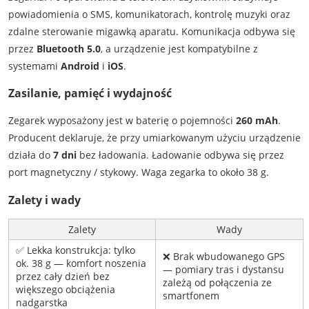
powiadomienia o SMS, komunikatorach, kontrolę muzyki oraz
zdalne sterowanie migawką aparatu. Komunikacja odbywa się
przez
Bluetooth 5.0
, a urządzenie jest kompatybilne z
systemami
Android
i
iOS
.
Zasilanie, pamięć i wydajność
Zegarek wyposażony jest w baterię o pojemności
260 mAh
.
Producent deklaruje, że przy umiarkowanym użyciu urządzenie
działa do
7 dni
bez ładowania. Ładowanie odbywa się przez
port magnetyczny / stykowy. Waga zegarka to około 38 g.
Zalety i wady
Zalety
Wady
✅ Lekka konstrukcja: tylko
❌ Brak wbudowanego GPS
ok. 38 g — komfort noszenia
— pomiary tras i dystansu
przez cały dzień bez
zależą od połączenia ze
większego obciążenia
smartfonem
nadgarstka