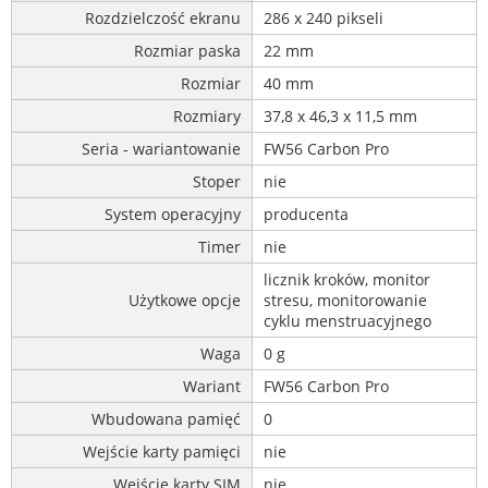
Rozdzielczość ekranu
286 x 240 pikseli
Rozmiar paska
22 mm
Rozmiar
40 mm
Rozmiary
37,8 x 46,3 x 11,5 mm
Seria - wariantowanie
FW56 Carbon Pro
Stoper
nie
System operacyjny
producenta
Timer
nie
licznik kroków, monitor
Użytkowe opcje
stresu, monitorowanie
cyklu menstruacyjnego
Waga
0 g
Wariant
FW56 Carbon Pro
Wbudowana pamięć
0
Wejście karty pamięci
nie
Wejście karty SIM
nie