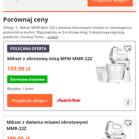
Przejdź do sklepu >
Porównaj ceny
Oferty: 3
, Mikser MPM Mmr-22Z z dwiema obrotowymi misami to niezastąpiony
pomocnik w kuchni. Wyposażony w 3,4-litrową misę, 5-stopniową regulację
prędkości i funkcję Turbo...
rozwiń
POLECANA OFERTA
Mikser z obrotową misą MPM MMR-22Z
159,99 zł
Darmowa dostawa
Wysyłka: 1 dzień
Przejdź do sklepu >
Mikser z dwiema misami obrotowymi
MMR-22Z
199,00 zł