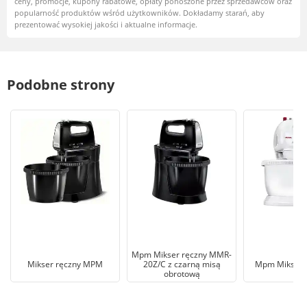
ceny, promocje, kupony rabatowe, opłaty ponoszone przez sprzedawców oraz
popularność produktów wśród użytkowników. Dokładamy starań, aby
prezentować wysokiej jakości i aktualne informacje.
Podobne strony
Mpm Mikser ręczny MMR-
Mikser ręczny MPM
20Z/C z czarną misą
Mpm Mikser
obrotową