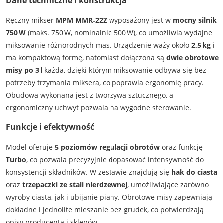
Dane techniczne i konstrukcja
Ręczny mikser
MPM MMR‑22Z
wyposażony jest w
mocny silnik
750 W
(maks. 750 W, nominalnie 500 W), co umożliwia wydajne
miksowanie różnorodnych mas. Urządzenie waży około
2,5 kg
i
ma kompaktową formę, natomiast dołączona są
dwie obrotowe
misy po 3 l
każda, dzięki którym miksowanie odbywa się bez
potrzeby trzymania miksera, co poprawia ergonomię pracy.
Obudowa wykonana jest z tworzywa sztucznego, a
ergonomiczny uchwyt pozwala na wygodne sterowanie.
Funkcje i efektywność
Model oferuje
5 poziomów regulacji obrotów
oraz funkcję
Turbo
, co pozwala precyzyjnie dopasować intensywność do
konsystencji składników. W zestawie znajdują się
hak do ciasta
oraz
trzepaczki ze stali nierdzewnej
, umożliwiające zarówno
wyroby ciasta, jak i ubijanie piany. Obrotowe misy zapewniają
dokładne i jednolite mieszanie bez grudek, co potwierdzają
opisy producenta i sklepów.