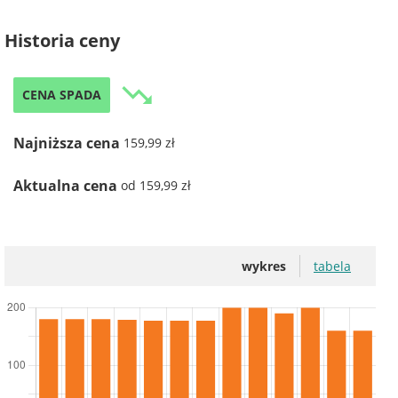
Historia ceny
trending_down
CENA SPADA
Najniższa cena
159,99 zł
Aktualna cena
od 159,99 zł
wykres
tabela