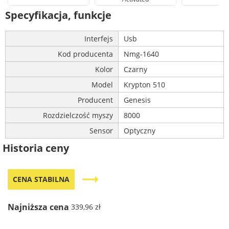
Specyfikacja, funkcje
Interfejs
Usb
Kod producenta
Nmg-1640
Kolor
Czarny
Model
Krypton 510
Producent
Genesis
Rozdzielczość myszy
8000
Sensor
Optyczny
Historia ceny
trending_flat
CENA STABILNA
Najniższa cena
339,96 zł