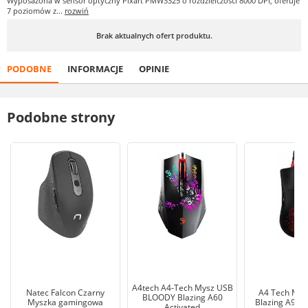
Wyposażona w sensor optyczny Pixart PMW3325 o rozdzielczości 8000 DPI, oferuje
7 poziomów z...
rozwiń
Brak aktualnych ofert produktu.
PODOBNE
INFORMACJE
OPINIE
Podobne strony
A4tech A4-Tech Mysz USB
Natec Falcon Czarny
A4 Tech Mys
BLOODY Blazing A60
Myszka gamingowa
Blazing A90 (
Activated