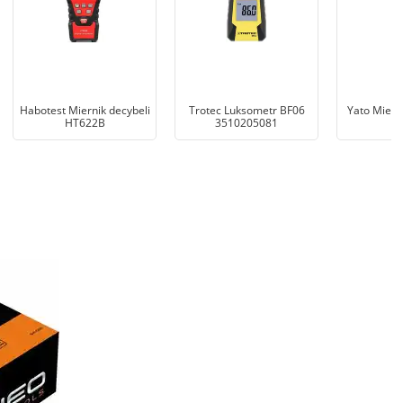
Habotest Miernik decybeli
Trotec Luksometr BF06
Yato Miern
HT622B
3510205081
7