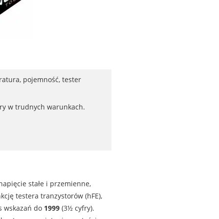
ratura, pojemność, tester
ary w trudnych warunkach.
napięcie stałe i przemienne,
kcję testera tranzystorów (hFE),
es wskazań do
1999
(3½ cyfry).