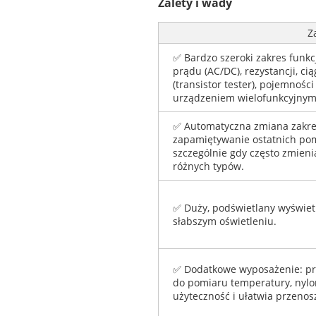
Zalety i wady
Z
✅ Bardzo szeroki zakres funkcj
prądu (AC/DC), rezystancji, ci
(transistor tester), pojemnośc
urządzeniem wielofunkcyjnym
✅ Automatyczna zmiana zakres
zapamiętywanie ostatnich pom
szczególnie gdy często zmieni
różnych typów.
✅ Duży, podświetlany wyświetl
słabszym oświetleniu.
✅ Dodatkowe wyposażenie: p
do pomiaru temperatury, nyl
użyteczność i ułatwia przenos