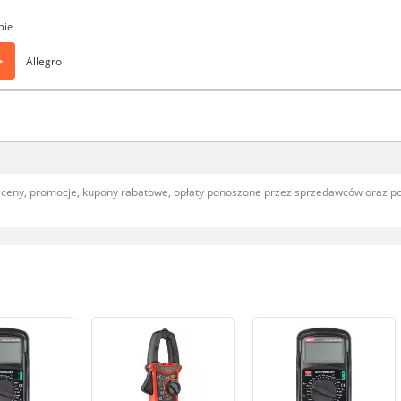
pie
>
Allegro
, ceny, promocje, kupony rabatowe, opłaty ponoszone przez sprzedawców oraz 