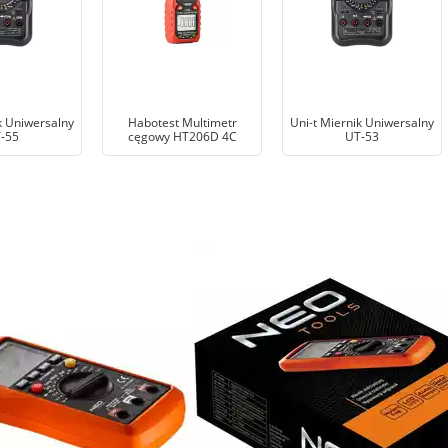
k Uniwersalny
Habotest Multimetr
Uni-t Miernik Uniwersalny
-55
cęgowy HT206D 4C
UT-53