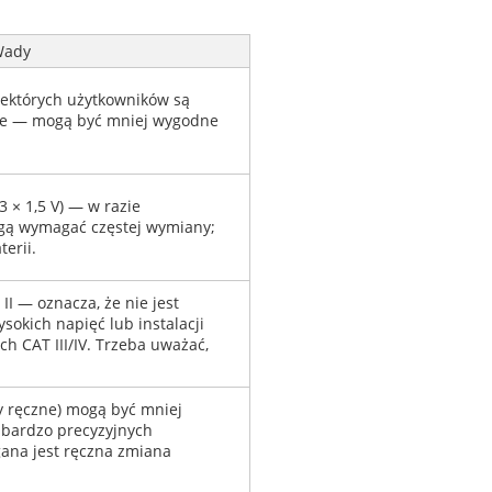
ady
ektórych użytkowników są
ne — mogą być mniej wygodne
3 × 1,5 V) — w razie
ą wymagać częstej wymiany;
erii.
I — oznacza, że nie jest
okich napięć lub instalacji
 CAT III/IV. Trzeba uważać,
 ręczne) mogą być mniej
 bardzo precyzyjnych
na jest ręczna zmiana