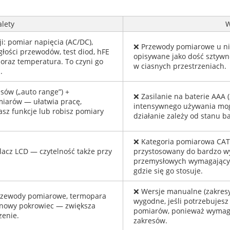
alety
W
i: pomiar napięcia (AC/DC),
❌ Przewody pomiarowe u ni
ągłości przewodów, test diod, hFE
opisywane jako dość sztyw
i oraz temperatura. To czyni go
w ciasnych przestrzeniach.
.
ów („auto range”) +
❌ Zasilanie na baterie AAA (
iarów — ułatwia pracę,
intensywnego używania mog
asz funkcje lub robisz pomiary
działanie zależy od stanu bat
❌ Kategoria pomiarowa CAT I
acz LCD — czytelność także przy
przystosowany do bardzo wys
przemysłowych wymagających
gdzie się go stosuje.
❌ Wersje manualne (zakresy
rzewody pomiarowe, termopara
wygodne, jeśli potrzebujesz
onowy pokrowiec — zwiększa
pomiarów, ponieważ wymaga
zenie.
zakresów.