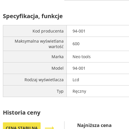
Specyfikacja, funkcje
Kod producenta
94-001
Maksymalna wyświetlana
600
wartość
Marka
Neo tools
Model
94-001
Rodzaj wyświetlacza
Lcd
Typ
Ręczny
Historia ceny
Najniższa cena
trending_flat
CENA STABILNA