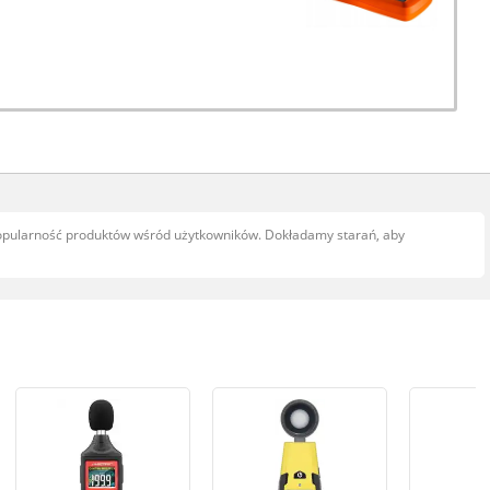
popularność produktów wśród użytkowników. Dokładamy starań, aby