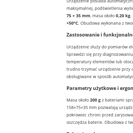
Urządzenie posiada automatyczne
maksymalnej, podświetlenia wyświ
75 × 35 mm
, masa około
0,20 kg
.
+50°C
. Obudowa wykonana z two
Zastosowanie i funkcjonaln
Urządzenie służy do pomiarów ele
Sprawdzi się przy diagnozowaniu 
temperatury elementów lub otocze
trudno trzymać urządzenie przy o
obsługiwane w sposób automatycz
Parametry użytkowe i ergo
Masa około
200 g
z bateriami spra
158×75×35 mm pozwalają urządzen
pokrowiec chroni przed zarysowa
oszczędza baterie. Obudowa z tw