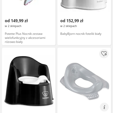
od 149,99 zł
od 152,99 zł
w 2 sklepach
w 2 sklepach
Potette Plus Nocnik zestaw
BabyBjorn nocnik fotelik biały
wielofunkcyjny z akcesoriami
różowo-biały