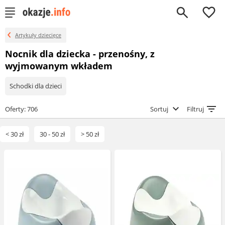
0
Artykuły dziecięce
Nocnik dla dziecka - przenośny, z
wyjmowanym wkładem
Schodki dla dzieci
Oferty: 706
Sortuj
Filtruj
< 30 zł
30 - 50 zł
> 50 zł