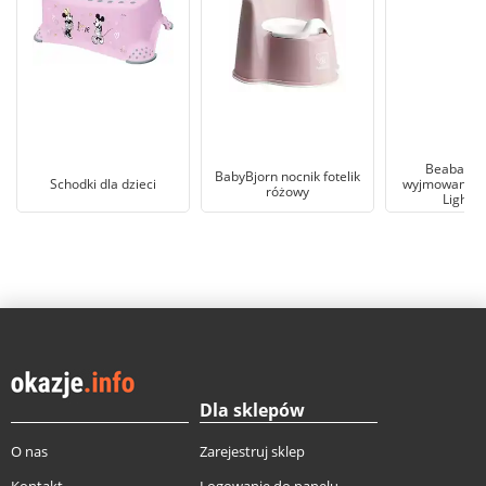
Beaba Noc
BabyBjorn nocnik fotelik
Schodki dla dzieci
wyjmowanym
różowy
Light M
Dla sklepów
O nas
Zarejestruj sklep
Kontakt
Logowanie do panelu