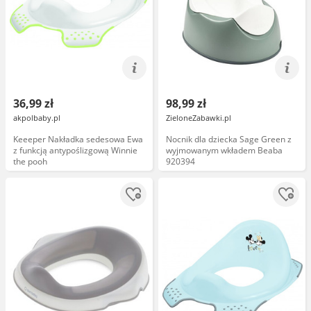
36,99 zł
98,99 zł
akpolbaby.pl
ZieloneZabawki.pl
Keeeper Nakładka sedesowa Ewa
Nocnik dla dziecka Sage Green z
z funkcją antypoślizgową Winnie
wyjmowanym wkładem Beaba
the pooh
920394