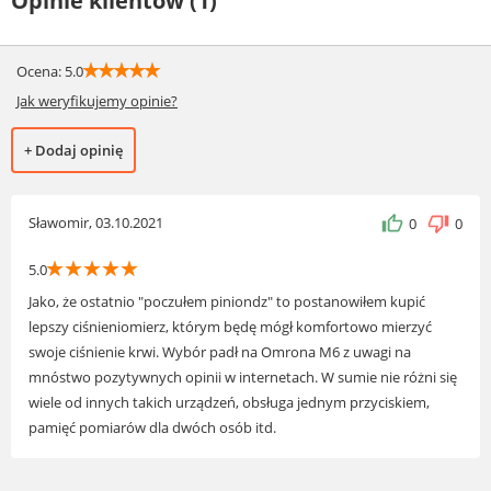
Opinie klientów (1)
☆
☆
☆
☆
☆
Ocena: 5.0
Jak weryfikujemy opinie?
+ Dodaj opinię
Sławomir, 03.10.2021
0
0
☆
☆
☆
☆
☆
5.0
Jako, że ostatnio "poczułem piniondz" to postanowiłem kupić
lepszy ciśnieniomierz, którym będę mógł komfortowo mierzyć
swoje ciśnienie krwi. Wybór padł na Omrona M6 z uwagi na
mnóstwo pozytywnych opinii w internetach. W sumie nie różni się
wiele od innych takich urządzeń, obsługa jednym przyciskiem,
pamięć pomiarów dla dwóch osób itd.