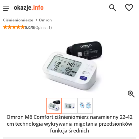
0
Ciśnieniomierze
Omron
☆
☆
☆
☆
☆
5.0/5
(Opinie: 1)
Omron M6 Comfort ciśnieniomierz naramienny 22-42
cm technologia wykrywania migotania przedsionków
funkcja średnich