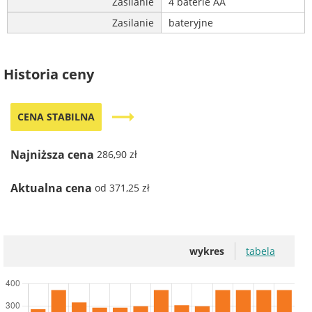
Zasilanie
4 baterie AA
Zasilanie
bateryjne
Historia ceny
trending_flat
CENA STABILNA
Najniższa cena
286,90 zł
Aktualna cena
od 371,25 zł
wykres
tabela