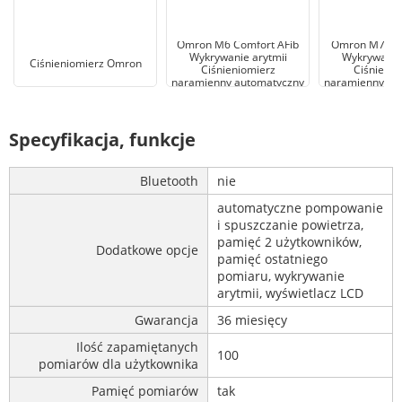
Omron M6 Comfort AFib
Omron M7 Intel
Wykrywanie arytmii
Wykrywanie 
Ciśnieniomierz Omron
Ciśnieniomierz
Ciśnienio
naramienny automatyczny
naramienny au
Specyfikacja, funkcje
Bluetooth
nie
automatyczne pompowanie
i spuszczanie powietrza,
pamięć 2 użytkowników,
Dodatkowe opcje
pamięć ostatniego
pomiaru, wykrywanie
arytmii, wyświetlacz LCD
Gwarancja
36 miesięcy
Ilość zapamiętanych
100
pomiarów dla użytkownika
Pamięć pomiarów
tak