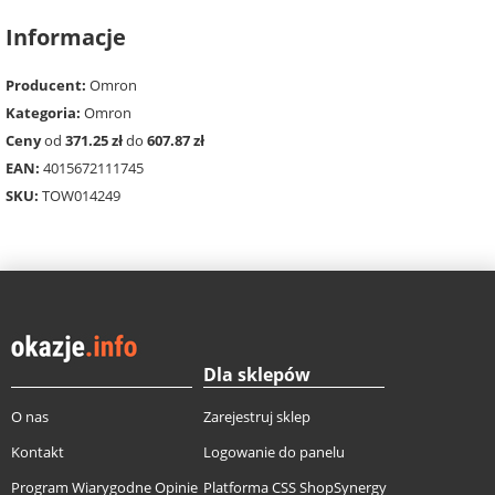
Informacje
Producent:
Omron
Kategoria:
Omron
Ceny
od
371.25 zł
do
607.87 zł
EAN:
4015672111745
SKU:
TOW014249
Dla sklepów
O nas
Zarejestruj sklep
Kontakt
Logowanie do panelu
Program Wiarygodne Opinie
Platforma CSS ShopSynergy