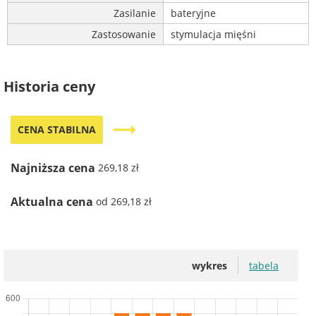
Zasilanie
bateryjne
Zastosowanie
stymulacja mięśni
Historia ceny
trending_flat
CENA STABILNA
Najniższa cena
269,18 zł
Aktualna cena
od 269,18 zł
wykres
tabela