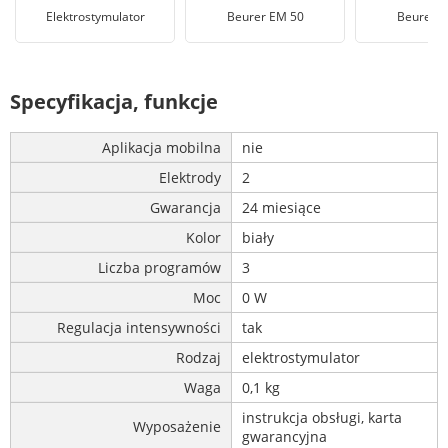
Elektrostymulator
Beurer EM 50
Beurer E
Specyfikacja, funkcje
Aplikacja mobilna
nie
Elektrody
2
Gwarancja
24 miesiące
Kolor
biały
Liczba programów
3
Moc
0 W
Regulacja intensywności
tak
Rodzaj
elektrostymulator
Waga
0,1 kg
instrukcja obsługi, karta
Wyposażenie
gwarancyjna