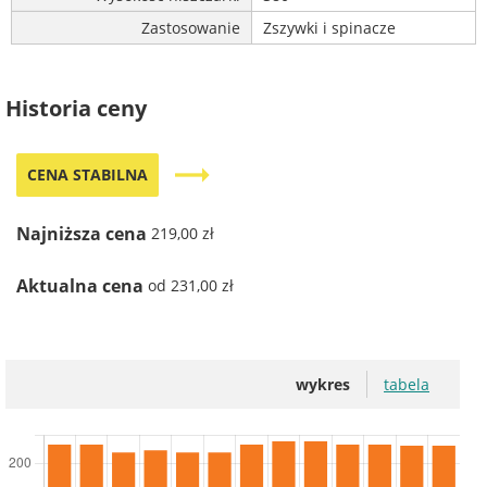
Zastosowanie
Zszywki i spinacze
Historia ceny
trending_flat
CENA STABILNA
Najniższa cena
219,00 zł
Aktualna cena
od 231,00 zł
wykres
tabela