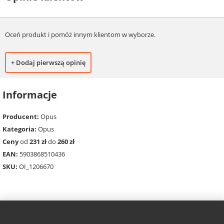
Oceń produkt i pomóż innym klientom w wyborze.
+ Dodaj pierwszą opinię
Informacje
Producent:
Opus
Kategoria:
Opus
Ceny
od
231 zł
do
260 zł
EAN:
5903868510436
SKU:
OI_1206670