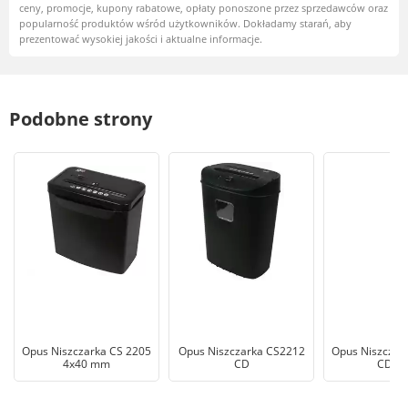
ceny, promocje, kupony rabatowe, opłaty ponoszone przez sprzedawców oraz
popularność produktów wśród użytkowników. Dokładamy starań, aby
prezentować wysokiej jakości i aktualne informacje.
Podobne strony
Opus Niszczarka CS 2205
Opus Niszczarka CS2212
Opus Niszczar
4x40 mm
CD
CD Ol