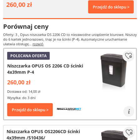
260,00 zł
Przejdź do sklepu >
Porównaj ceny
Oferty: 3
, Opus niszczarka OS 2206 CD to niezawodne urządzenie biurowe. Niszczy
do 6 kartek jednorazowo, tnąc je na ścinki (P-4). Automatyczne uruchamianie
ułatwia obsługę...
rozwiń
POLECANA OFERTA
Niszczarka OPUS OS 2206 CD ścinki
4x39mm P-4
260,00 zł
Dostawa od: 14,00 zł
Wysyłka: do 3 dni
Przejdź do sklepu >
Niszczarka OPUS OS2206CD ścinki
4x39mm /510436/