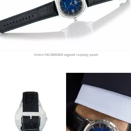
Orient FAC08004D0 zegarek rozpięty pasek