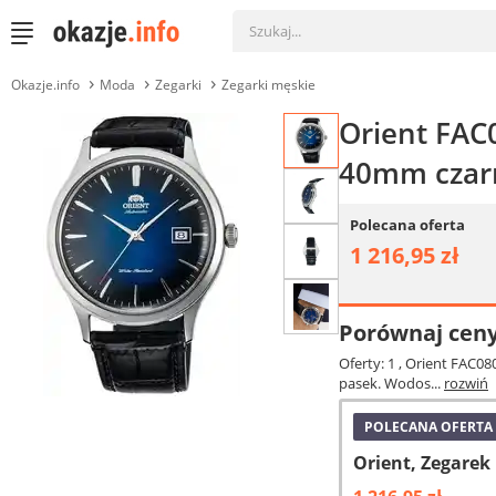
Okazje.info
Moda
Zegarki
Zegarki męskie
Orient FAC
40mm czarn
Polecana oferta
1 216,95 zł
Porównaj cen
Oferty: 1
, Orient FAC0
pasek. Wodos...
rozwiń
POLECANA OFERTA
Orient, Zegarek