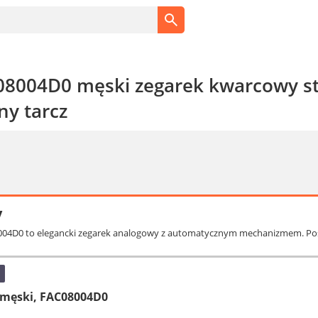
08004D0 męski zegarek kwarcowy st
y tarcz
y
8004D0 to elegancki zegarek analogowy z automatycznym mechanizmem. Posi
 męski, FAC08004D0