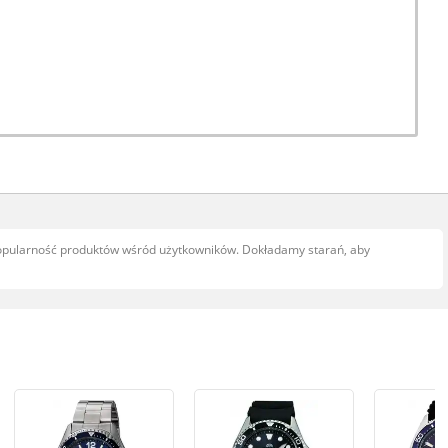
popularność produktów wśród użytkowników. Dokładamy starań, aby