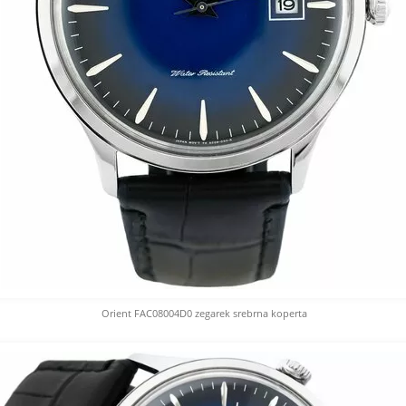
Orient FAC08004D0 zegarek srebrna koperta