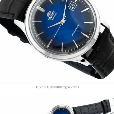
Orient FAC08004D0 zegarek skos