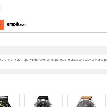
>
, ceny, promocje, kupony rabatowe, opłaty ponoszone przez sprzedawców oraz 