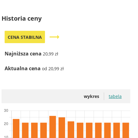
Historia ceny
trending_flat
CENA STABILNA
Najniższa cena
20,99 zł
Aktualna cena
od 20,99 zł
wykres
tabela