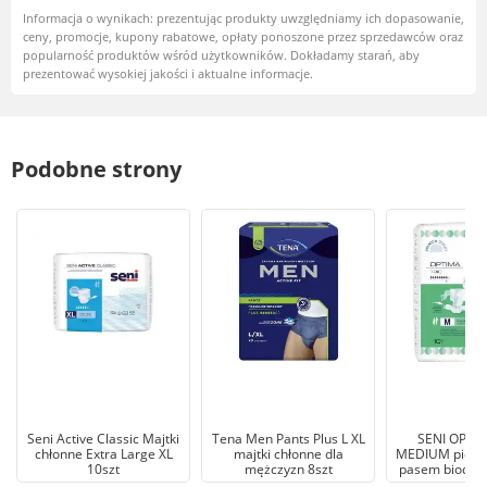
Informacja o wynikach: prezentując produkty uwzględniamy ich dopasowanie,
ceny, promocje, kupony rabatowe, opłaty ponoszone przez sprzedawców oraz
popularność produktów wśród użytkowników. Dokładamy starań, aby
prezentować wysokiej jakości i aktualne informacje.
Podobne strony
Seni Active Classic Majtki
Tena Men Pants Plus L XL
SENI OPTIM
chłonne Extra Large XL
majtki chłonne dla
MEDIUM pieluc
10szt
mężczyzn 8szt
pasem biodro