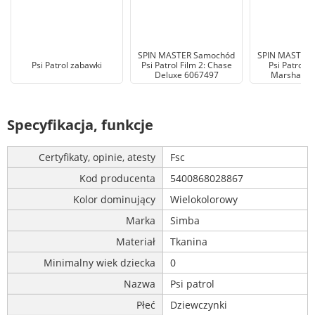
SPIN MASTER Samochód
SPIN MASTER
Psi Patrol zabawki
Psi Patrol Film 2: Chase
Psi Patrol z
Deluxe 6067497
Marshall 6
Specyfikacja, funkcje
Certyfikaty, opinie, atesty
Fsc
Kod producenta
5400868028867
Kolor dominujący
Wielokolorowy
Marka
Simba
Materiał
Tkanina
Minimalny wiek dziecka
0
Nazwa
Psi patrol
Płeć
Dziewczynki