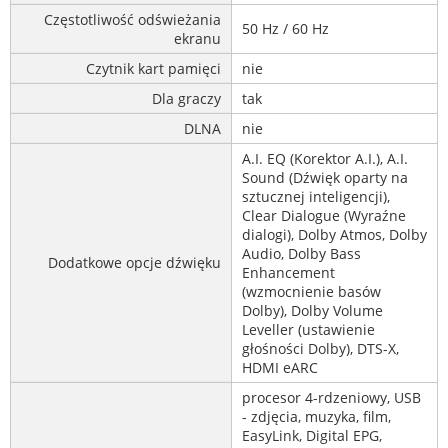
Częstotliwość odświeżania
50 Hz / 60 Hz
ekranu
Czytnik kart pamięci
nie
Dla graczy
tak
DLNA
nie
A.I. EQ (Korektor A.I.), A.I.
Sound (Dźwięk oparty na
sztucznej inteligencji),
Clear Dialogue (Wyraźne
dialogi), Dolby Atmos, Dolby
Audio, Dolby Bass
Dodatkowe opcje dźwięku
Enhancement
(wzmocnienie basów
Dolby), Dolby Volume
Leveller (ustawienie
głośności Dolby), DTS-X,
HDMI eARC
procesor 4-rdzeniowy, USB
- zdjęcia, muzyka, film,
EasyLink, Digital EPG,