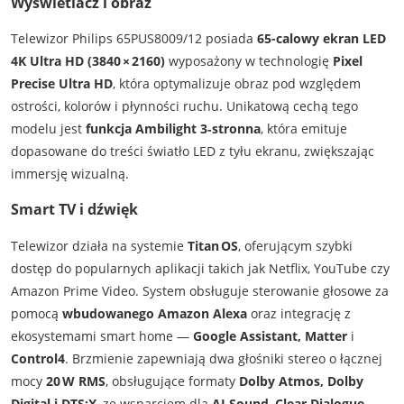
Wyświetlacz i obraz
Telewizor Philips 65PUS8009/12 posiada
65-calowy ekran LED
4K Ultra HD (3840 × 2160)
wyposażony w technologię
Pixel
Precise Ultra HD
, która optymalizuje obraz pod względem
ostrości, kolorów i płynności ruchu. Unikatową cechą tego
modelu jest
funkcja Ambilight 3‑stronna
, która emituje
dopasowane do treści światło LED z tyłu ekranu, zwiększając
immersję wizualną.
Smart TV i dźwięk
Telewizor działa na systemie
Titan OS
, oferującym szybki
dostęp do popularnych aplikacji takich jak Netflix, YouTube czy
Amazon Prime Video. System obsługuje sterowanie głosowe za
pomocą
wbudowanego Amazon Alexa
oraz integrację z
ekosystemami smart home —
Google Assistant, Matter
i
Control4
. Brzmienie zapewniają dwa głośniki stereo o łącznej
mocy
20 W RMS
, obsługujące formaty
Dolby Atmos, Dolby
Digital i DTS:X
, ze wsparciem dla
AI Sound
,
Clear Dialogue
,