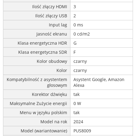
Ilość złączy HDMI
3
Ilość złączy USB
2
Input lag
0 ms
Jasność ekranu
0 cd/m2
Klasa energetyczna HDR
G
Klasa energetyczna SDR
F
Kolor obudowy
czarny
Kolor
czarny
Kompatybilność z asystentem
Asystent Google, Amazon
głosowym
Alexa
Korektor dźwięku
tak
Maksymalne Zużycie energii
0 W
Menu w języku polskim
tak
Model na rok
2024
Model (wariantowanie)
PUS8009