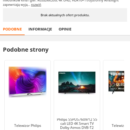
miłośników kina i gier. Rozdzielczość 4K UHD, HDR10+ i trójstronny Ambilight
zapewniają wyją...
rozwiń
Brak aktualnych ofert produktu.
PODOBNE
INFORMACJE
OPINIE
Podobne strony
Philips 55PUS7609/12 55
cali LED 4K Smart TV
Telewizor Philips
Telewizor 
Dolby Atmos DVB-T2