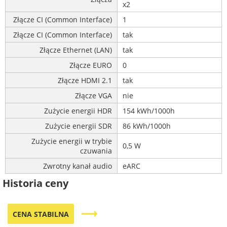
x2
Złącze CI (Common Interface)
1
Złącze CI (Common Interface)
tak
Złącze Ethernet (LAN)
tak
Złącze EURO
0
Złącze HDMI 2.1
tak
Złącze VGA
nie
Zużycie energii HDR
154 kWh/1000h
Zużycie energii SDR
86 kWh/1000h
Zużycie energii w trybie
0,5 W
czuwania
Zwrotny kanał audio
eARC
Historia ceny
trending_flat
CENA STABILNA