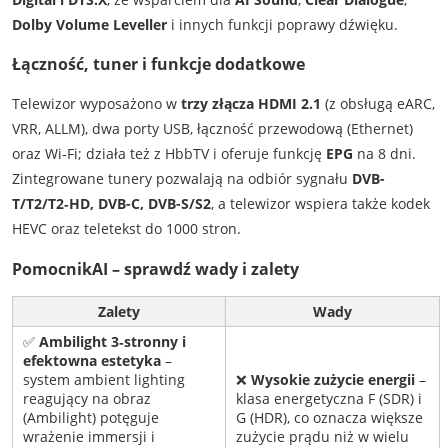
Dolby Volume Leveller
i innych funkcji poprawy dźwięku.
Łączność, tuner i funkcje dodatkowe
Telewizor wyposażono w
trzy złącza HDMI 2.1
(z obsługą eARC,
VRR, ALLM), dwa porty USB, łączność przewodową (Ethernet)
oraz Wi‑Fi; działa też z HbbTV i oferuje funkcję
EPG
na 8 dni.
Zintegrowane tunery pozwalają na odbiór sygnału
DVB-
T/T2/T2‑HD, DVB-C, DVB-S/S2
, a telewizor wspiera także kodek
HEVC oraz teletekst do 1000 stron.
PomocnikAI – sprawdź wady i zalety
Zalety
Wady
✅
Ambilight 3‑stronny i
efektowna estetyka
–
system ambient lighting
❌
Wysokie zużycie energii
–
reagujący na obraz
klasa energetyczna F (SDR) i
(Ambilight) potęguje
G (HDR), co oznacza większe
wrażenie immersji i
zużycie prądu niż w wielu