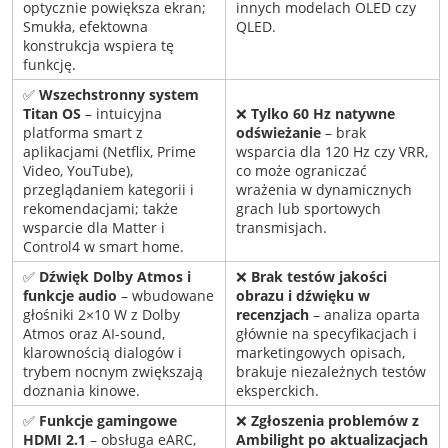
optycznie powiększa ekran;
innych modelach OLED czy
Smukła, efektowna
QLED.
konstrukcja wspiera tę
funkcję.
✅
Wszechstronny system
Titan OS
– intuicyjna
❌
Tylko 60 Hz natywne
platforma smart z
odświeżanie
– brak
aplikacjami (Netflix, Prime
wsparcia dla 120 Hz czy VRR,
Video, YouTube),
co może ograniczać
przeglądaniem kategorii i
wrażenia w dynamicznych
rekomendacjami; także
grach lub sportowych
wsparcie dla Matter i
transmisjach.
Control4 w smart home.
✅
Dźwięk Dolby Atmos i
❌
Brak testów jakości
funkcje audio
– wbudowane
obrazu i dźwięku w
głośniki 2×10 W z Dolby
recenzjach
– analiza oparta
Atmos oraz AI-sound,
głównie na specyfikacjach i
klarownością dialogów i
marketingowych opisach,
trybem nocnym zwiększają
brakuje niezależnych testów
doznania kinowe.
eksperckich.
✅
Funkcje gamingowe
❌
Zgłoszenia problemów z
HDMI 2.1
– obsługa eARC,
Ambilight po aktualizacjach