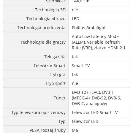
Szerokość
144,6 cm
Technologia 3D
nie
Technologia obrazu
LED
Technologia producenta
Philips Ambilight
Auto Low Latency Mode
Technologie dla graczy
(ALLM), Variable Refresh
Rate (VRR), złącze HDMI 2.1
Telegazeta
tak
Telewizor Smart
Smart TV
Tryb gra
tak
Tryb sport
nie
DVB-T2 (HEVC), DVB-T
Tuner
(MPEG-4), DVB-S2, DVB-S,
DVB-C, analogowy
Typ telewizora opis cenowy
telewizor LED Smart TV
Typ
telewizor LED
VESA rodzaj śruby
M6