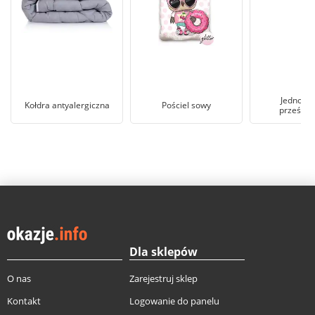
Jednora
Kołdra antyalergiczna
Pościel sowy
przeście
Dla sklepów
O nas
Zarejestruj sklep
Kontakt
Logowanie do panelu