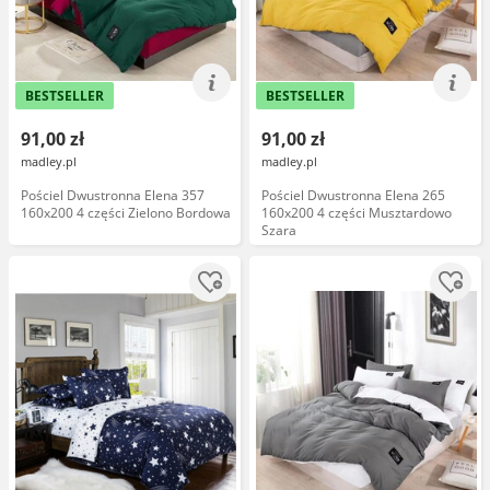
BESTSELLER
BESTSELLER
91,00 zł
91,00 zł
madley.pl
madley.pl
Pościel Dwustronna Elena 357
Pościel Dwustronna Elena 265
160x200 4 części Zielono Bordowa
160x200 4 części Musztardowo
Szara