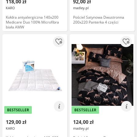
118,00 zł
92,00 zł
KARO
madley.pl
Kołdra antyalergiczna 140x200
Pościel Satynowa Dwustronna
Medicare Duo 100% Microfibra
200x220 Panterka 4 części
biała AMW
BESTSELLER
BESTSELLER
129,00 zł
124,00 zł
KARO
madley.pl