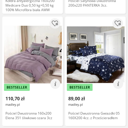
Kołdra antyalergiczna 160x200
Pościel Satynowa Dwustronna
Medicare Duo 0,50 kg+0,50 kg
200x220 PANTERKA 3cz.
100% Microfibra biała AMW
BESTSELLER
BESTSELLER
110,70 zł
89,00 zł
madley.pl
madley.pl
Pościel Dwustronna 160x200
Pościel Dwustronna Gwiazdki 05
Elena 351 śliwkowo szara 3cz
160X200 4cz. z Prześcieradłem