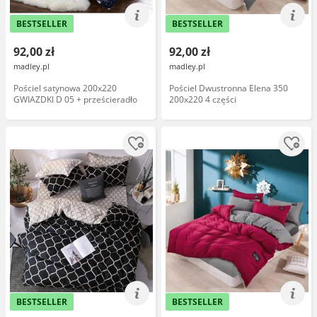
BESTSELLER
BESTSELLER
92,00 zł
92,00 zł
madley.pl
madley.pl
Pościel satynowa 200x220
Pościel Dwustronna Elena 350
GWIAZDKI D 05 + prześcieradło
200x220 4 części
BESTSELLER
BESTSELLER