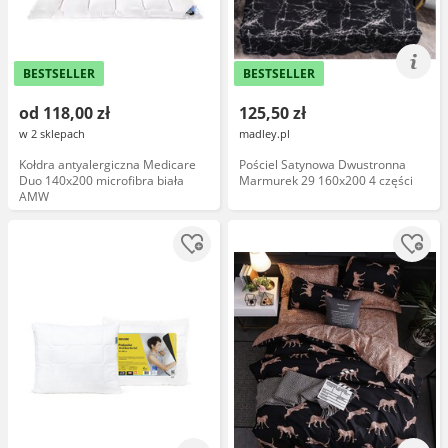
BESTSELLER
BESTSELLER
od 118,00 zł
125,50 zł
w 2 sklepach
madley.pl
Kołdra antyalergiczna Medicare
Pościel Satynowa Dwustronna
Duo 140x200 microfibra biała
Marmurek 29 160x200 4 części
AMW