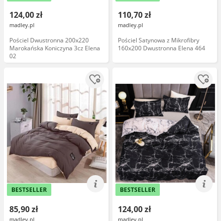
124,00 zł
110,70 zł
madley.pl
madley.pl
Pościel Dwustronna 200x220
Pościel Satynowa z Mikrofibry
Marokańska Koniczyna 3cz Elena
160x200 Dwustronna Elena 464
02
BESTSELLER
BESTSELLER
85,90 zł
124,00 zł
madley.pl
madley.pl