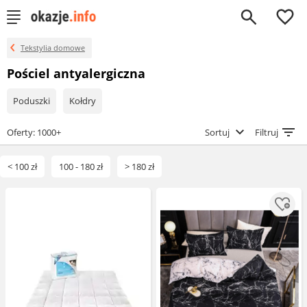
0
Tekstylia domowe
Pościel antyalergiczna
Poduszki
Kołdry
Oferty: 1000+
Sortuj
Filtruj
< 100 zł
100 - 180 zł
> 180 zł