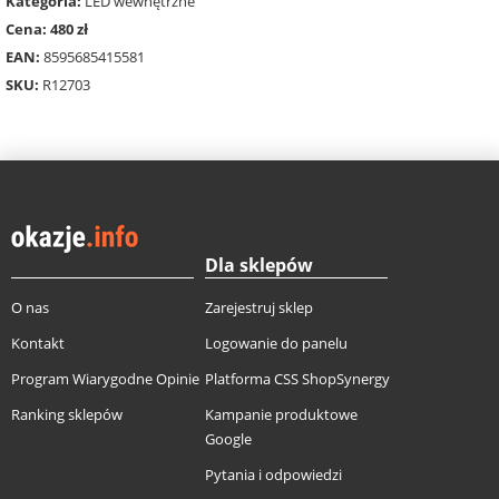
Kategoria:
LED wewnętrzne
Cena: 480 zł
EAN:
8595685415581
SKU:
R12703
Dla sklepów
O nas
Zarejestruj sklep
Kontakt
Logowanie do panelu
Program Wiarygodne Opinie
Platforma CSS ShopSynergy
Ranking sklepów
Kampanie produktowe
Google
Pytania i odpowiedzi