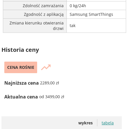
Zdolność zamrażania
0 kg/24h
Zgodność z aplikacją
Samsung SmartThings
Zmiana kierunku otwierania
tak
drzwi
Historia ceny
trending_up
CENA ROŚNIE
Najniższa cena
2289,00 zł
Aktualna cena
od 3499,00 zł
wykres
tabela