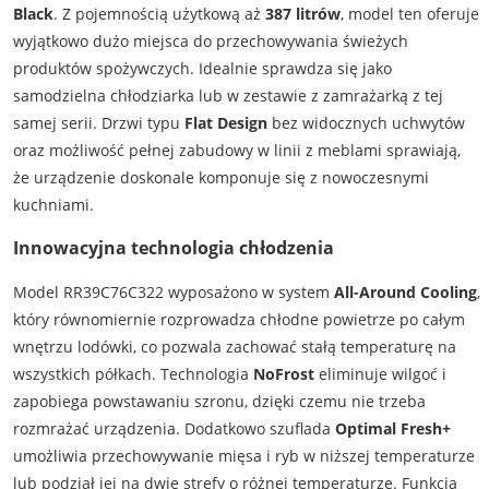
Black
. Z pojemnością użytkową aż
387 litrów
, model ten oferuje
wyjątkowo dużo miejsca do przechowywania świeżych
produktów spożywczych. Idealnie sprawdza się jako
samodzielna chłodziarka lub w zestawie z zamrażarką z tej
samej serii. Drzwi typu
Flat Design
bez widocznych uchwytów
oraz możliwość pełnej zabudowy w linii z meblami sprawiają,
że urządzenie doskonale komponuje się z nowoczesnymi
kuchniami.
Innowacyjna technologia chłodzenia
Model RR39C76C322 wyposażono w system
All-Around Cooling
,
który równomiernie rozprowadza chłodne powietrze po całym
wnętrzu lodówki, co pozwala zachować stałą temperaturę na
wszystkich półkach. Technologia
NoFrost
eliminuje wilgoć i
zapobiega powstawaniu szronu, dzięki czemu nie trzeba
rozmrażać urządzenia. Dodatkowo szuflada
Optimal Fresh+
umożliwia przechowywanie mięsa i ryb w niższej temperaturze
lub podział jej na dwie strefy o różnej temperaturze. Funkcja