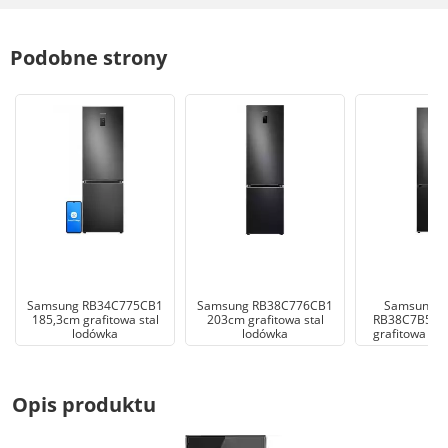
Podobne strony
Samsung RB34C775CB1
Samsung RB38C776CB1
Samsung B
185,3cm grafitowa stal
203cm grafitowa stal
RB38C7B5DB
lodówka
lodówka
grafitowa sta
Opis produktu