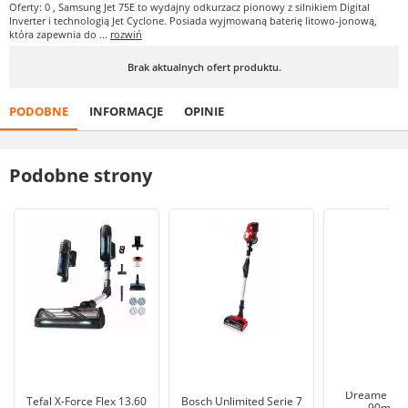
Oferty: 0
, Samsung Jet 75E to wydajny odkurzacz pionowy z silnikiem Digital
Inverter i technologią Jet Cyclone. Posiada wyjmowaną baterię litowo-jonową,
która zapewnia do ...
rozwiń
Brak aktualnych ofert produktu.
PODOBNE
INFORMACJE
OPINIE
Podobne strony
Dreame Z20 
Tefal X-Force Flex 13.60
Bosch Unlimited Serie 7
90min M