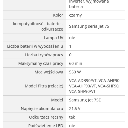
Inverter, wyjmowana
bateria
Kolor
czarny
kompatybilność - baterie -
Samsung seria Jet 75
odkurzacze
Lampa UV
nie
Liczba baterii w wyposażeniu
1
Liczba trybów pracy
0
Maksymalny czas pracy
60 min
Moc wejściowa
550 W
VCA-ADB90/VT, VCA-AHF90,
Model filtra (relacje)
VCA-AHF90/VT, VCA-SHF90,
VCA-SHF90/VT
Model
Samsung Jet 75E
Napięcie akumulatora
21,6 V
Odkurzacz ręczny
tak
Podświetlenie LED
nie