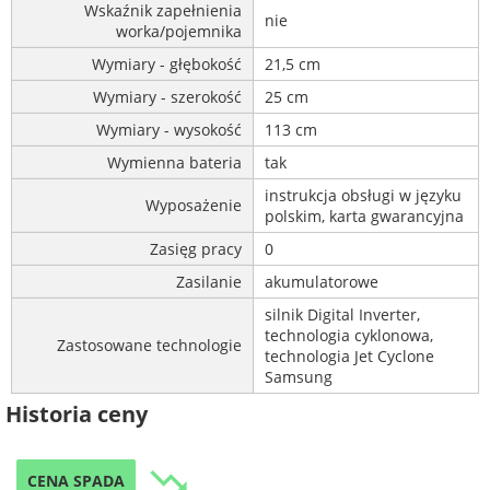
Wskaźnik zapełnienia
nie
worka/pojemnika
Wymiary - głębokość
21,5 cm
Wymiary - szerokość
25 cm
Wymiary - wysokość
113 cm
Wymienna bateria
tak
instrukcja obsługi w języku
Wyposażenie
polskim, karta gwarancyjna
Zasięg pracy
0
Zasilanie
akumulatorowe
silnik Digital Inverter,
technologia cyklonowa,
Zastosowane technologie
technologia Jet Cyclone
Samsung
Historia ceny
trending_down
CENA SPADA