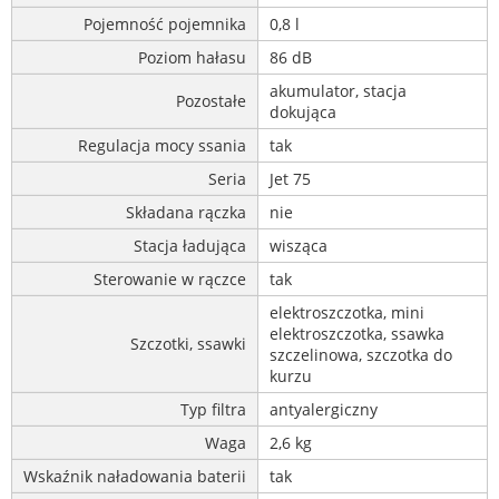
Pojemność pojemnika
0,8 l
Poziom hałasu
86 dB
akumulator, stacja
Pozostałe
dokująca
Regulacja mocy ssania
tak
Seria
Jet 75
Składana rączka
nie
Stacja ładująca
wisząca
Sterowanie w rączce
tak
elektroszczotka, mini
elektroszczotka, ssawka
Szczotki, ssawki
szczelinowa, szczotka do
kurzu
Typ filtra
antyalergiczny
Waga
2,6 kg
Wskaźnik naładowania baterii
tak