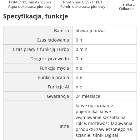
TY9AC1 60min AeroSpin
ProAnimal BCS711PET
elektrosz
Aqua odkurzacz pionowy
40min odkurzacz pionowy
Odkurzacz 
Specyfikacja, funkcje
Bateria
litowo-jonowa
Czas ładowania
0 h
Czas pracy z funkcją Turbo
0 min
Długość przewodu
0 m
Funkcja mycia
nie
Funkcja prania
nie
Funkcje AI
nie
Gwarancja
24 miesiące
łatwe opróżnianie
pojemnika, łatwe
wyjmowanie szczotki na
rolce, możliwość ładowania
Inne
produktu zawieszonego na
ścianie, silnik Digital