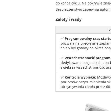
do końca cyklu. Na pokrywie znaj
Bezpieczeństwo zapewnia automat
Zalety i wady
Z
✅
Programowalny czas startu
pozwala na precyzyjne zaplano
chleb był gotowy na określoną
✅
Wszechstronność program
dedykowane opcje do chleba
zwiększa wszechstronność urz
✅
Kontrola wypieku:
Możliwoś
poziomów przyrumienienia skó
utrzymywania ciepła przez 60