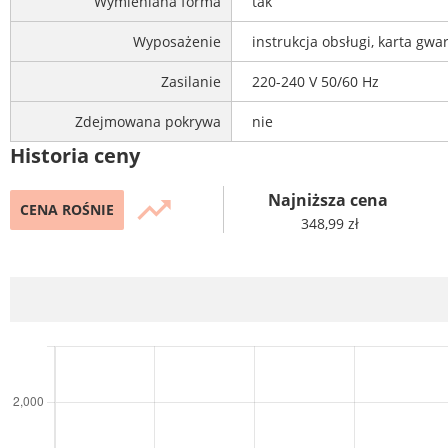
Wymieniana forma
tak
Wyposażenie
instrukcja obsługi, karta gwa
Zasilanie
220-240 V 50/60 Hz
Zdejmowana pokrywa
nie
Historia ceny
Najniższa cena
trending_up
CENA ROŚNIE
348,99 zł