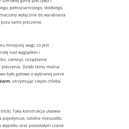
 szerokiej gamy pieczywa i
go, pełnoziarnistego, słodkiego,
znaczony wyłącznie do wyrabiania
 poza samo pieczenie.
ru mniejszej wagi, co jest
rolę nad wyglądem i
edni, ciemny). Urządzenie
u pieczenia. Dzięki temu można
ywo było gotowe o wybranej porze
Warm
, utrzymując ciepło chleba
stick). Taka konstrukcja ułatwia
 pojedyncze, solidne mieszadło.
u wypieku oraz pozostałym czasie