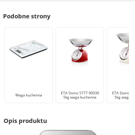
Podobne strony
ETA Storio 5777 90030
ETA Storio 5
Waga kuchenna
5kg waga kuchenna
5kg waga k
Opis produktu