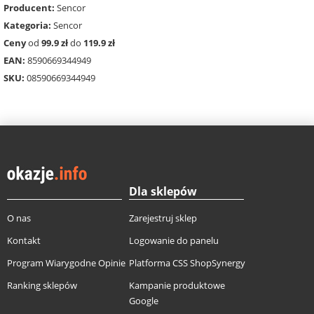
Producent:
Sencor
Kategoria:
Sencor
Ceny
od
99.9 zł
do
119.9 zł
EAN:
8590669344949
SKU:
08590669344949
Dla sklepów
O nas
Zarejestruj sklep
Kontakt
Logowanie do panelu
Program Wiarygodne Opinie
Platforma CSS ShopSynergy
Ranking sklepów
Kampanie produktowe
Google