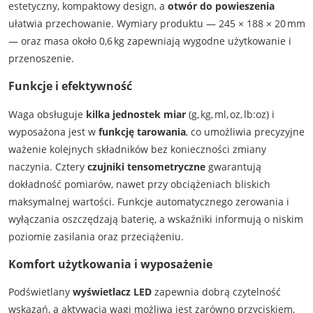
estetyczny, kompaktowy design, a
otwór do powieszenia
ułatwia przechowanie. Wymiary produktu — 245 × 188 × 20 mm
— oraz masa około 0,6 kg zapewniają wygodne użytkowanie i
przenoszenie.
Funkcje i efektywność
Waga obsługuje
kilka jednostek miar
(g, kg, ml, oz, lb:oz) i
wyposażona jest w
funkcję tarowania
, co umożliwia precyzyjne
ważenie kolejnych składników bez konieczności zmiany
naczynia. Cztery
czujniki tensometryczne
gwarantują
dokładność pomiarów, nawet przy obciążeniach bliskich
maksymalnej wartości. Funkcje automatycznego zerowania i
wyłączania oszczędzają baterię, a wskaźniki informują o niskim
poziomie zasilania oraz przeciążeniu.
Komfort użytkowania i wyposażenie
Podświetlany
wyświetlacz LED
zapewnia dobrą czytelność
wskazań, a aktywacja wagi możliwa jest zarówno przyciskiem,