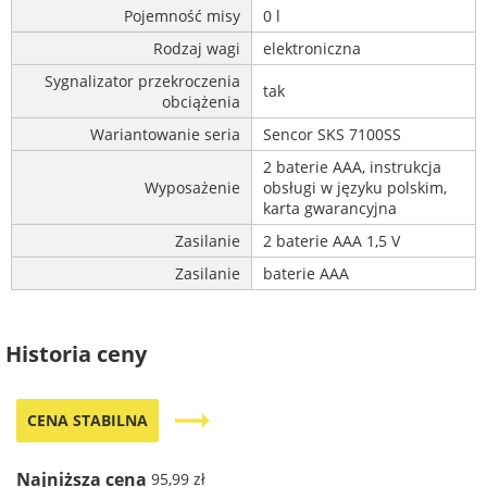
Pojemność misy
0 l
Rodzaj wagi
elektroniczna
Sygnalizator przekroczenia
tak
obciążenia
Wariantowanie seria
Sencor SKS 7100SS
2 baterie AAA, instrukcja
Wyposażenie
obsługi w języku polskim,
karta gwarancyjna
Zasilanie
2 baterie AAA 1,5 V
Zasilanie
baterie AAA
Historia ceny
trending_flat
CENA STABILNA
Najniższa cena
95,99 zł