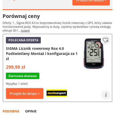
Przejdź do sklepu >
Porównaj ceny
Oferty: 1
, Sigma ROX 4.0 to bezprzewodowy licznik rowerowy z GPS, który ułatwia
monitorowanie jazdy. Wyposażony w duży, czytelny wyświetlacz i prostą obsługę,
oferuje 30 f...
rozwiń
POLECANA OFERTA
SIGMA Licznik rowerowy Rox 4.0
Podświetlany Montaż i konfiguracja za 1
zł
299,99 zł
Darmowa dostawa
Wysyłka: 1 dzień
Przejdź do sklepu >
PODOBNE
OPINIE