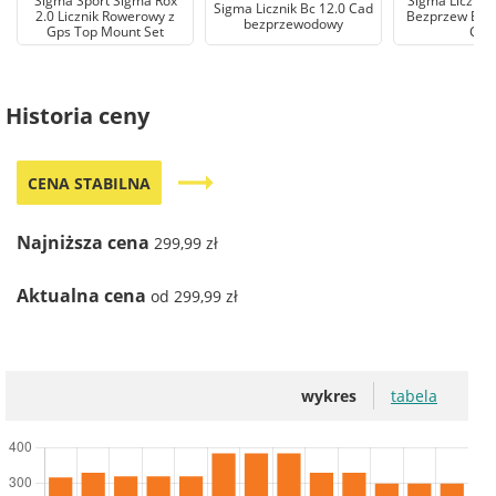
Sigma Sport Sigma Rox
Sigma Licznik
Sigma Licznik Bc 12.0 Cad
2.0 Licznik Rowerowy z
Bezprzew Bc 1
bezprzewodowy
Gps Top Mount Set
Cad
Historia ceny
trending_flat
CENA STABILNA
Najniższa cena
299,99 zł
Aktualna cena
od 299,99 zł
wykres
tabela