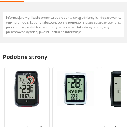
Informacja o wynikach: prezentując produkty uwzględniamy ich dopasowanie,
ceny, promocje, kupony rabatowe, opłaty ponoszone przez sprzedawców oraz
popularność produktów wśród użytkowników. Dokładamy starań, aby
prezentować wysokiej jakości i aktualne informacje.
Podobne strony