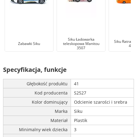
Siku Ładowarka
Siku Ratrak P
Zabawki Siku
teleskopowa Manitou
491
3507
Specyfikacja, funkcje
Głębokość produktu
41
Kod producenta
S2527
Kolor dominujący
Odcienie szarości i srebra
Marka
Siku
Materiał
Plastik
Minimalny wiek dziecka
3