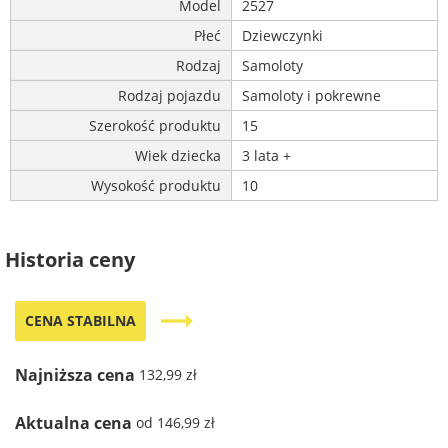
Model
2527
Płeć
Dziewczynki
Rodzaj
Samoloty
Rodzaj pojazdu
Samoloty i pokrewne
Szerokość produktu
15
Wiek dziecka
3 lata +
Wysokość produktu
10
Historia ceny
trending_flat
CENA STABILNA
Najniższa cena
132,99 zł
Aktualna cena
od 146,99 zł