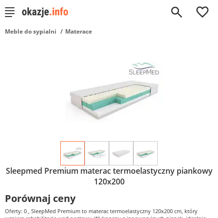
0
Meble do sypialni
Materace
Sleepmed Premium materac termoelastyczny piankowy
120x200
Porównaj ceny
Oferty: 0
, SleepMed Premium to materac termoelastyczny 120x200 cm, który