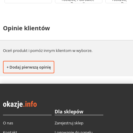
Donatello
Donate
Opinie klientów
Oceń produkt i pomóż innym klientom w wyborze.
+ Dodaj pierwszą opinię
Dla sklepów
O nas
Zarejestruj sklep
Kontakt
Logowanie do panelu