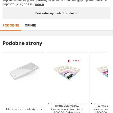
wspiera rehabilitację wad postawy. Wykonany z innowacyjnych pianek, idealnie
dopasowuje się do ksz...
rozwiń
Brak aktualnych ofert produktu.
PODOBNE
OPINIE
Podobne strony
Janpol BRILLANTE materac
Janpol CALAN
termoelastyczny,
termoelast
Materac termoelastyczny
kieszeniowy, Rozmiar -
kieszeniowy, 
160x200, Pokrowiec -
160x200, Pok