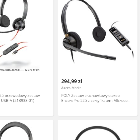
294,99 zł
Akces-Markt
325 przewodowy zestaw
POLY Zestaw słuchawkowy stereo
 USB-A (213938-01)
EncorePro 525 z certyfikatem Microsoft
Teams i portem USB-A