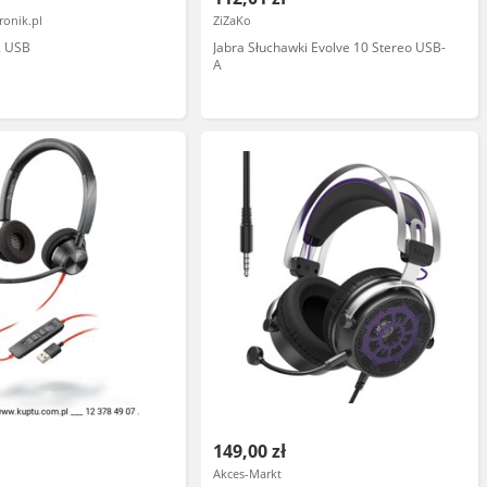
ronik.pl
ZiZaKo
2 USB
Jabra Słuchawki Evolve 10 Stereo USB-
A
149,00 zł
Akces-Markt