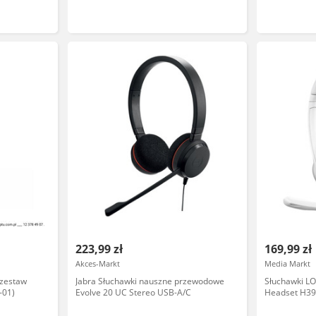
223,99 zł
169,99 zł
Akces-Markt
Media Markt
 zestaw
Jabra Słuchawki nauszne przewodowe
Słuchawki L
-01)
Evolve 20 UC Stereo USB-A/C
Headset H39