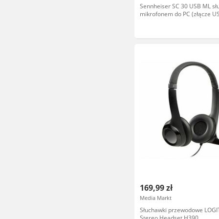
Sennheiser SC 30 USB ML sł
mikrofonem do PC (złącze U
169,99 zł
Media Markt
Słuchawki przewodowe LOG
Stereo Headset H390