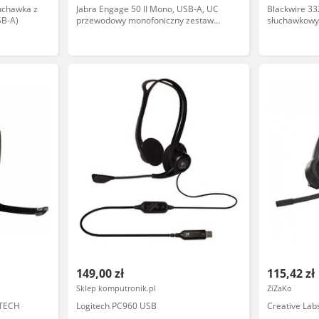
uchawka z
Jabra Engage 50 II Mono, USB-A, UC
Blackwire 3
SB-A)
przewodowy monofoniczny zestaw
słuchawkowy
słuchawkowy z certyfikatem dla
platform UC (tylko zestaw
słuchawkowy)
149,00 zł
115,42 zł
Sklep komputronik.pl
ZiZaKo
ITECH
Logitech PC960 USB
Creative Lab