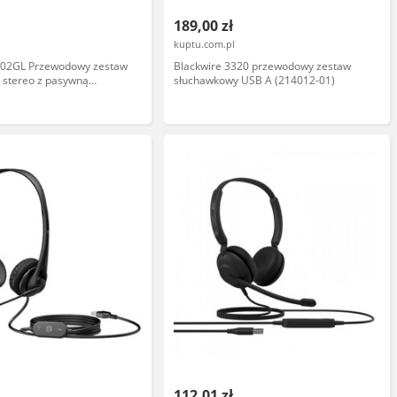
189,00 zł
kuptu.com.pl
02GL Przewodowy zestaw
Blackwire 3320 przewodowy zestaw
 stereo z pasywną
słuchawkowy USB A (214012-01)
umów
112,01 zł