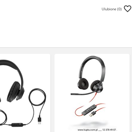
Ulubione (
0
)