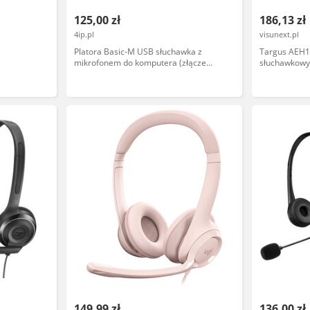
125,00 zł
186,13 zł
4ip.pl
visunext.pl
Platora Basic-M USB słuchawka z
Targus AEH1
mikrofonem do komputera (złącze
słuchawkowy
USB-A)
redukcją sz
149,99 zł
136,00 zł