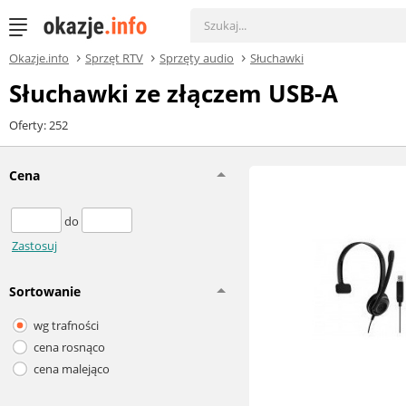
Okazje.info
Sprzęt RTV
Sprzęty audio
Słuchawki
Słuchawki ze złączem USB-A
Oferty: 252
Cena
do
Zastosuj
Sortowanie
wg trafności
cena rosnąco
cena malejąco