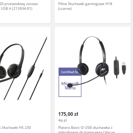
320 przewodowy zestaw
Fifine Słuchawki gamingowe H18
 USB A (213934-01)
(czarne)
175,00 zł
4ip.pl
s Słuchawki HS 230
Platora Basic-D USB słuchawka z
mikrofonem do komputera (złącze