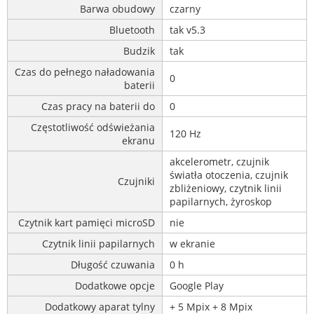
Barwa obudowy
czarny
Bluetooth
tak v5.3
Budzik
tak
Czas do pełnego naładowania
0
baterii
Czas pracy na baterii do
0
Częstotliwość odświeżania
120 Hz
ekranu
akcelerometr, czujnik
światła otoczenia, czujnik
Czujniki
zbliżeniowy, czytnik linii
papilarnych, żyroskop
Czytnik kart pamięci microSD
nie
Czytnik linii papilarnych
w ekranie
Długość czuwania
0 h
Dodatkowe opcje
Google Play
Dodatkowy aparat tylny
+ 5 Mpix + 8 Mpix