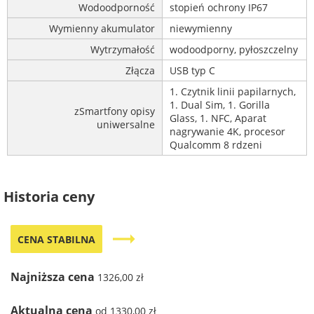
Wodoodporność
stopień ochrony IP67
Wymienny akumulator
niewymienny
Wytrzymałość
wodoodporny, pyłoszczelny
Złącza
USB typ C
1. Czytnik linii papilarnych,
1. Dual Sim, 1. Gorilla
zSmartfony opisy
Glass, 1. NFC, Aparat
uniwersalne
nagrywanie 4K, procesor
Qualcomm 8 rdzeni
Historia ceny
trending_flat
CENA STABILNA
Najniższa cena
1326,00 zł
Aktualna cena
od 1330,00 zł