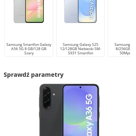
Samsung Smartfon Galaxy
Samsung Galaxy S25
Samsung Gal
A56 5G 8 GB/128 GB
12/128GB Niebieski SM-
8/256GB 6,
Szary
S931 Smartfon
50Mpix C
Sprawdź parametry