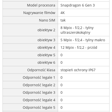
Model procesora
Snapdragon 6 Gen 3
Nagrywanie filmów
4K
Nano SIM
tak
8 Mpix - f/2,2 - tylny
obiektyw 2
ultraszerokokątny
obiektyw 3
5 Mpix - f/2,4 - tylny makro
obiektyw 4
12 Mpix - f/2,2 - przód
obiektyw 5
0
obiektyw 6
0
Odporność klasa
stopień ochrony IP67
Odporność legale 1
0
Odporność legale 2
0
Odporność legale 3
0
Odporność legale 4
0
Odporność legale 5
0