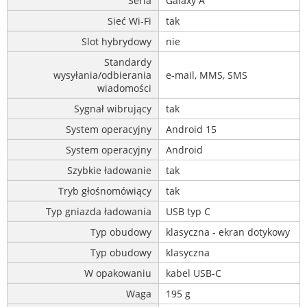
Seria
Galaxy A
Sieć Wi-Fi
tak
Slot hybrydowy
nie
Standardy
wysyłania/odbierania
e-mail, MMS, SMS
wiadomości
Sygnał wibrujący
tak
System operacyjny
Android 15
System operacyjny
Android
Szybkie ładowanie
tak
Tryb głośnomówiący
tak
Typ gniazda ładowania
USB typ C
Typ obudowy
klasyczna - ekran dotykowy
Typ obudowy
klasyczna
W opakowaniu
kabel USB-C
Waga
195 g