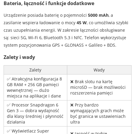
Bateria, łączność i funkcje dodatkowe
Urządzenie posiada baterię o pojemności
5000 mAh
, a
zasilanie wspiera ładowanie o mocy
45 W
, co umożliwia szybki
czas uzupełniania energii. W zakresie łączności obsługiwane
są: sieci 5G, Wi-Fi 6, Bluetooth 5.3 i NFC. Telefon wykorzystuje
system pozycjonowania GPS + GLONASS + Galileo + BDS.
Zalety i wady
Zalety
Wady
✅ Atrakcyjna konfiguracja 8
❌ Brak slotu na kartę
GB RAM + 256 GB pamięci
microSD — brak możliwości
wewnętrznej — dużo
rozszerzenia pamięci
miejsca na aplikacje i dane
✅ Procesor Snapdragon 6
❌ Przy bardzo
Gen 3 — dobra wydajność
wymagających grach może
dla klasy średniej i płynność
być granica w ustawieniach
działania
ultra
✅ Wyświetlacz Super
❌ Jasność w trybie