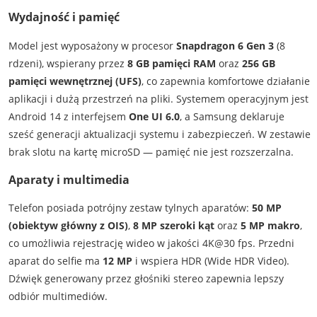
Wydajność i pamięć
Model jest wyposażony w procesor
Snapdragon 6 Gen 3
(8
rdzeni), wspierany przez
8 GB pamięci RAM
oraz
256 GB
pamięci wewnętrznej (UFS)
, co zapewnia komfortowe działanie
aplikacji i dużą przestrzeń na pliki. Systemem operacyjnym jest
Android 14 z interfejsem
One UI 6.0
, a Samsung deklaruje
sześć generacji aktualizacji systemu i zabezpieczeń. W zestawie
brak slotu na kartę microSD — pamięć nie jest rozszerzalna.
Aparaty i multimedia
Telefon posiada potrójny zestaw tylnych aparatów:
50 MP
(obiektyw główny z OIS)
,
8 MP szeroki kąt
oraz
5 MP makro
,
co umożliwia rejestrację wideo w jakości 4K@30 fps. Przedni
aparat do selfie ma
12 MP
i wspiera HDR (Wide HDR Video).
Dźwięk generowany przez głośniki stereo zapewnia lepszy
odbiór multimediów.