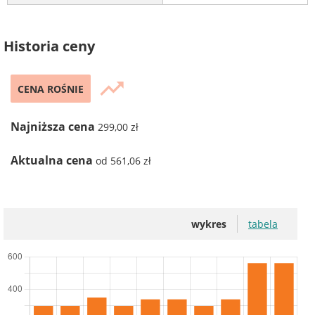
Historia ceny
trending_up
CENA ROŚNIE
Najniższa cena
299,00 zł
Aktualna cena
od 561,06 zł
wykres
tabela