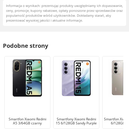
Informacja o wynikach: prezentując produkty uwzględniamy ich dopasowanie,
ceny, promocje, kupony rabatowe, opłaty ponoszone przez sprzedawców oraz
popularność produktów wśród użytkowników. Dokładamy starań, aby
prezentować wysokiej jakości i aktualne informacje.
Podobne strony
Smartfon Xiaomi Redmi
Smartfony Xiaomi Redmi
Smartfon Xiaom
A5 3/64GB czarny
15 6/128GB Sandy Purple
6/128GB Ti