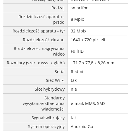
Rodzaj
smartfon
Rozdzielczość aparatu -
8 Mpix
przód
Rozdzielczość aparatu - tył
32 Mpix
Rozdzielczość ekranu
1640 x 720 pikseli
Rozdzielczość nagrywania
FullHD
wideo
Rozmiary (szer. x wys. x głęb.)
171,7 x 77,8 x 8,26 mm
Seria
Redmi
Sieć Wi-Fi
tak
Slot hybrydowy
nie
Standardy
wysyłania/odbierania
e-mail, MMS, SMS
wiadomości
Sygnał wibrujący
tak
System operacyjny
Android Go