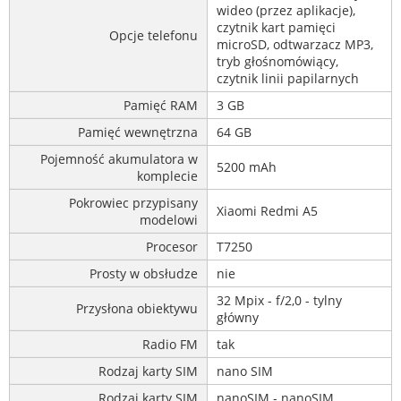
wideo (przez aplikacje),
czytnik kart pamięci
Opcje telefonu
microSD, odtwarzacz MP3,
tryb głośnomówiący,
czytnik linii papilarnych
Pamięć RAM
3 GB
Pamięć wewnętrzna
64 GB
Pojemność akumulatora w
5200 mAh
komplecie
Pokrowiec przypisany
Xiaomi Redmi A5
modelowi
Procesor
T7250
Prosty w obsłudze
nie
32 Mpix - f/2,0 - tylny
Przysłona obiektywu
główny
Radio FM
tak
Rodzaj karty SIM
nano SIM
Rodzaj karty SIM
nanoSIM - nanoSIM