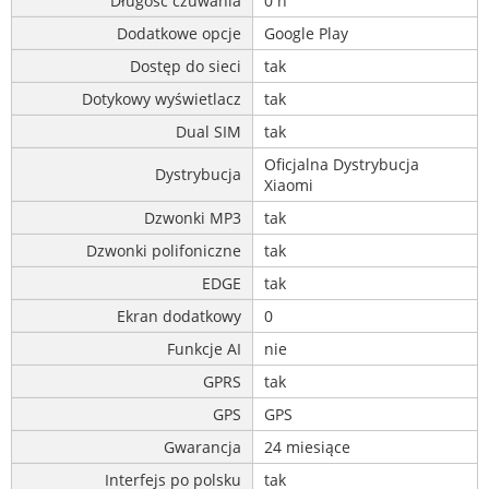
Długość czuwania
0 h
Dodatkowe opcje
Google Play
Dostęp do sieci
tak
Dotykowy wyświetlacz
tak
Dual SIM
tak
Oficjalna Dystrybucja
Dystrybucja
Xiaomi
Dzwonki MP3
tak
Dzwonki polifoniczne
tak
EDGE
tak
Ekran dodatkowy
0
Funkcje AI
nie
GPRS
tak
GPS
GPS
Gwarancja
24 miesiące
Interfejs po polsku
tak