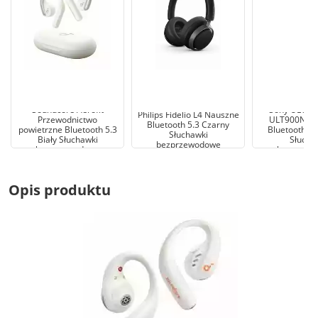
Soundcore Aerofit
Sony ULT W
Philips Fidelio L4 Nauszne
Przewodnictwo
ULT900NB 
Bluetooth 5.3 Czarny
powietrzne Bluetooth 5.3
Bluetooth 5.
Słuchawki
Biały Słuchawki
Słucha
bezprzewodowe
bezprzewodowe
bezprzew
Opis produktu