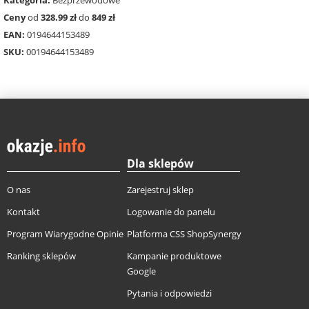
Ceny
od
328.99 zł
do
849 zł
EAN:
0194644153489
SKU:
00194644153489
Dla sklepów
O nas
Zarejestruj sklep
Kontakt
Logowanie do panelu
Program Wiarygodne Opinie
Platforma CSS ShopSynergy
Ranking sklepów
Kampanie produktowe
Google
Pytania i odpowiedzi