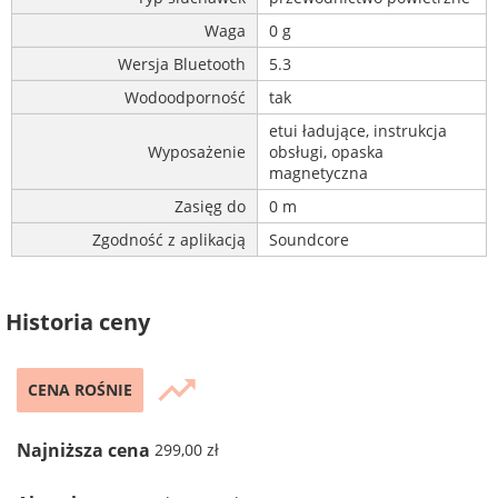
Waga
0 g
Wersja Bluetooth
5.3
Wodoodporność
tak
etui ładujące, instrukcja
Wyposażenie
obsługi, opaska
magnetyczna
Zasięg do
0 m
Zgodność z aplikacją
Soundcore
Historia ceny
trending_up
CENA ROŚNIE
Najniższa cena
299,00 zł