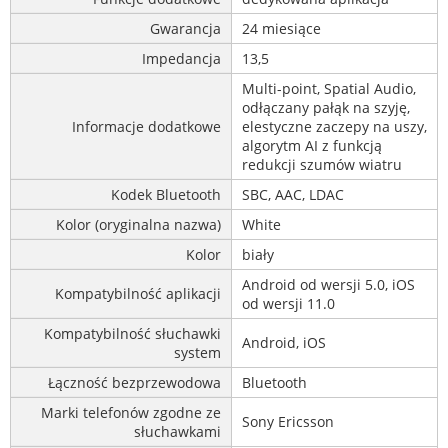
Gwarancja
24 miesiące
Impedancja
13,5
Multi-point, Spatial Audio,
odłączany pałąk na szyję,
Informacje dodatkowe
elestyczne zaczepy na uszy,
algorytm AI z funkcją
redukcji szumów wiatru
Kodek Bluetooth
SBC, AAC, LDAC
Kolor (oryginalna nazwa)
White
Kolor
biały
Android od wersji 5.0, iOS
Kompatybilność aplikacji
od wersji 11.0
Kompatybilność słuchawki
Android, iOS
system
Łączność bezprzewodowa
Bluetooth
Marki telefonów zgodne ze
Sony Ericsson
słuchawkami