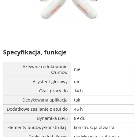
Specyfikacja, funkcje
Aktywne redukowanie
nie
szumów
Asystent głosowy
nie
Czas pracy do
14 h
Dedykowana aplikacja
tak
Dodatkowe zasilanie z etui do
46 h
Dynamika (SPL)
89 dB
Elementy budowy/konstrukcji
konstrukcja otwarta
Funkcje dodatkowe
dedykowana aplikacja