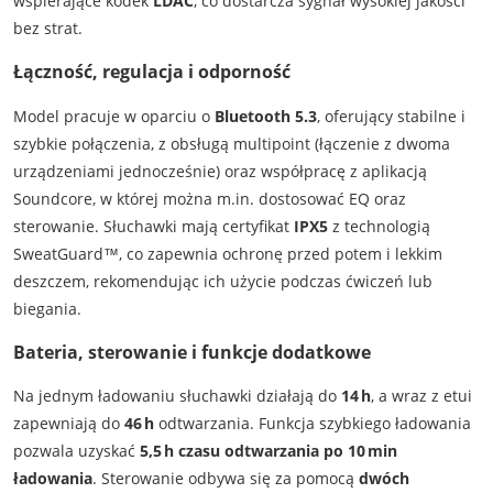
wspierające kodek
LDAC
, co dostarcza sygnał wysokiej jakości
bez strat.
Łączność, regulacja i odporność
Model pracuje w oparciu o
Bluetooth 5.3
, oferujący stabilne i
szybkie połączenia, z obsługą multipoint (łączenie z dwoma
urządzeniami jednocześnie) oraz współpracę z aplikacją
Soundcore, w której można m.in. dostosować EQ oraz
sterowanie. Słuchawki mają certyfikat
IPX5
z technologią
SweatGuard™, co zapewnia ochronę przed potem i lekkim
deszczem, rekomendując ich użycie podczas ćwiczeń lub
biegania.
Bateria, sterowanie i funkcje dodatkowe
Na jednym ładowaniu słuchawki działają do
14 h
, a wraz z etui
zapewniają do
46 h
odtwarzania. Funkcja szybkiego ładowania
pozwala uzyskać
5,5 h czasu odtwarzania po 10 min
ładowania
. Sterowanie odbywa się za pomocą
dwóch