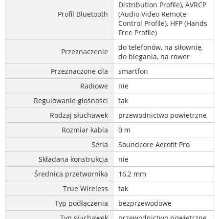
Distribution Profile), AVRCP
Profil Bluetooth
(Audio Video Remote
Control Profile), HFP (Hands
Free Profile)
do telefonów, na siłownię,
Przeznaczenie
do biegania, na rower
Przeznaczone dla
smartfon
Radiowe
nie
Regulowanie głośności
tak
Rodzaj słuchawek
przewodnictwo powietrzne
Rozmiar kabla
0 m
Seria
Soundcore Aerofit Pro
Składana konstrukcja
nie
Średnica przetwornika
16,2 mm
True Wireless
tak
Typ podłączenia
bezprzewodowe
Typ słuchawek
przewodnictwo powietrzne