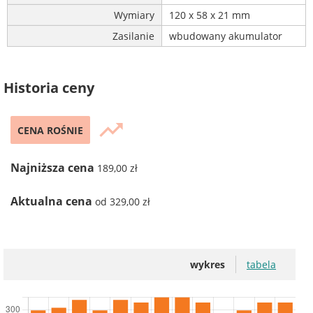
Wymiary
120 x 58 x 21 mm
Zasilanie
wbudowany akumulator
Historia ceny
trending_up
CENA ROŚNIE
Najniższa cena
189,00 zł
Aktualna cena
od 329,00 zł
wykres
tabela