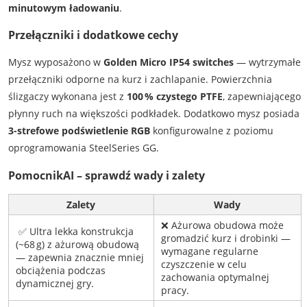
minutowym ładowaniu
.
Przełączniki i dodatkowe cechy
Mysz wyposażono w
Golden Micro IP54 switches
— wytrzymałe
przełączniki odporne na kurz i zachlapanie. Powierzchnia
ślizgaczy wykonana jest z
100 % czystego PTFE
, zapewniającego
płynny ruch na większości podkładek. Dodatkowo mysz posiada
3-strefowe podświetlenie RGB
konfigurowalne z poziomu
oprogramowania SteelSeries GG.
PomocnikAI – sprawdź wady i zalety
Zalety
Wady
❌ Ażurowa obudowa może
✅ Ultra lekka konstrukcja
gromadzić kurz i drobinki —
(~68 g) z ażurową obudową
wymagane regularne
— zapewnia znacznie mniej
czyszczenie w celu
obciążenia podczas
zachowania optymalnej
dynamicznej gry.
pracy.