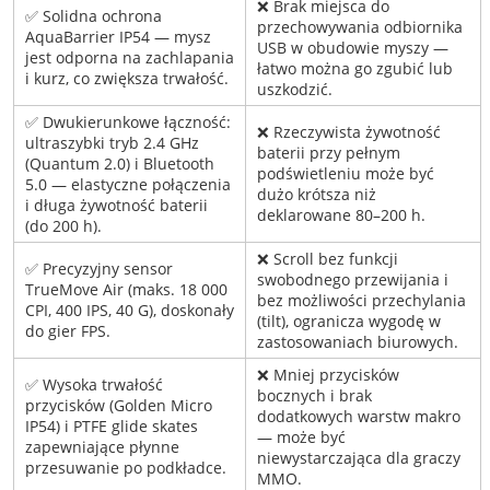
❌ Brak miejsca do
✅ Solidna ochrona
przechowywania odbiornika
AquaBarrier IP54 — mysz
USB w obudowie myszy —
jest odporna na zachlapania
łatwo można go zgubić lub
i kurz, co zwiększa trwałość.
uszkodzić.
✅ Dwukierunkowe łączność:
❌ Rzeczywista żywotność
ultraszybki tryb 2.4 GHz
baterii przy pełnym
(Quantum 2.0) i Bluetooth
podświetleniu może być
5.0 — elastyczne połączenia
dużo krótsza niż
i długa żywotność baterii
deklarowane 80–200 h.
(do 200 h).
❌ Scroll bez funkcji
✅ Precyzyjny sensor
swobodnego przewijania i
TrueMove Air (maks. 18 000
bez możliwości przechylania
CPI, 400 IPS, 40 G), doskonały
(tilt), ogranicza wygodę w
do gier FPS.
zastosowaniach biurowych.
❌ Mniej przycisków
✅ Wysoka trwałość
bocznych i brak
przycisków (Golden Micro
dodatkowych warstw makro
IP54) i PTFE glide skates
— może być
zapewniające płynne
niewystarczająca dla graczy
przesuwanie po podkładce.
MMO.