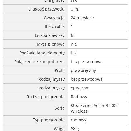
Dla graczy
tak
Długość przewodu
0 m
Gwarancja
24 miesiące
Ilość rolek
1
Liczba klawiszy
6
Mysz pionowa
nie
Podświetlane elementy
tak
Połączenie z komputerem
bezprzewodowa
Profil
praworęczny
Rodzaj myszy
bezprzewodowa
Rodzaj myszy
optyczny
Rodzaj podłączenia
Radiowy
SteelSeries Aerox 3 2022
Seria
Wireless
Typ podłączenia
radiowy
Waga
68 g