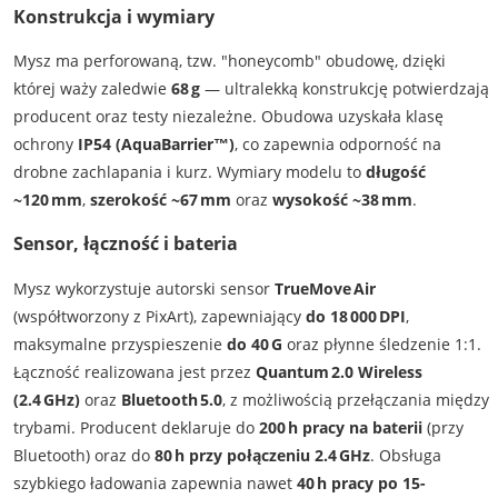
Konstrukcja i wymiary
Mysz ma perforowaną, tzw. "honeycomb" obudowę, dzięki
której waży zaledwie
68 g
— ultralekką konstrukcję potwierdzają
producent oraz testy niezależne. Obudowa uzyskała klasę
ochrony
IP54 (AquaBarrier™)
, co zapewnia odporność na
drobne zachlapania i kurz. Wymiary modelu to
długość
~120 mm
,
szerokość ~67 mm
oraz
wysokość ~38 mm
.
Sensor, łączność i bateria
Mysz wykorzystuje autorski sensor
TrueMove Air
(współtworzony z PixArt), zapewniający
do 18 000 DPI
,
maksymalne przyspieszenie
do 40 G
oraz płynne śledzenie 1:1.
Łączność realizowana jest przez
Quantum 2.0 Wireless
(2.4 GHz)
oraz
Bluetooth 5.0
, z możliwością przełączania między
trybami. Producent deklaruje do
200 h pracy na baterii
(przy
Bluetooth) oraz do
80 h przy połączeniu 2.4 GHz
. Obsługa
szybkiego ładowania zapewnia nawet
40 h pracy po 15-