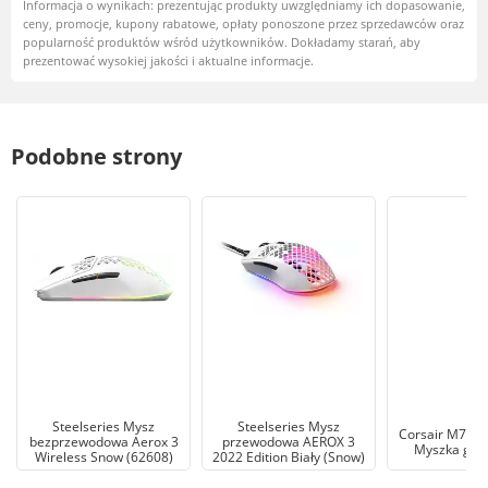
Informacja o wynikach: prezentując produkty uwzględniamy ich dopasowanie,
ceny, promocje, kupony rabatowe, opłaty ponoszone przez sprzedawców oraz
popularność produktów wśród użytkowników. Dokładamy starań, aby
prezentować wysokiej jakości i aktualne informacje.
Podobne strony
Steelseries Mysz
Steelseries Mysz
Corsair M75 R
bezprzewodowa Aerox 3
przewodowa AEROX 3
Myszka ga
Wireless Snow (62608)
2022 Edition Biały (Snow)