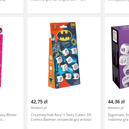
graczy od 6+ lat 20+ minut niemiecki
ASMRSC310
42,75 zł
44,36 zł
Amazon.pl
Amazon.pl
asy Blister
Creativity Hub Rory''s Story Cubes: DC
Zygomatic St
ci
Comics Batman zestaw do gry w kości
rodzinna gra
1)
graczy od 6+