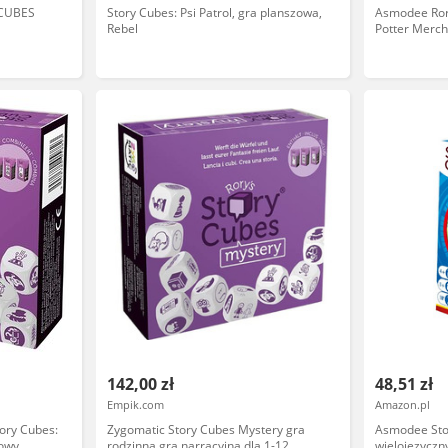
CUBES
Story Cubes: Psi Patrol, gra planszowa,
Asmodee Rory
Rebel
Potter Merch
142,00 zł
48,51 zł
Empik.com
Amazon.pl
ry Cubes:
Zygomatic Story Cubes Mystery gra
Asmodee Stor
rowy
rodzinna gra narracyjna dla 1-12
wielojęzyczny