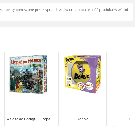
owe, opłaty ponoszone przez sprzedawców oraz popularność produktów wśród
Wsiąść do Pociągu Europa
Dobble
Kar