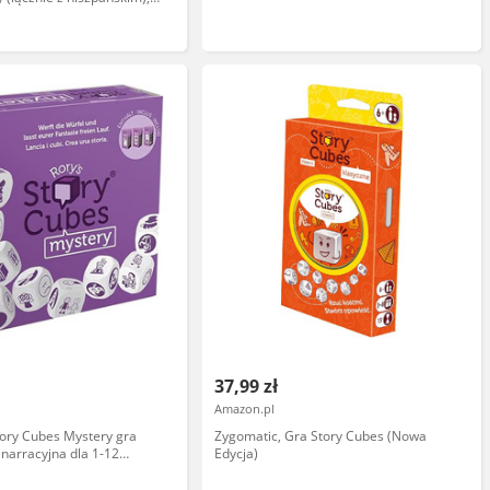
ML1
37,99 zł
Amazon.pl
ory Cubes Mystery gra
Zygomatic, Gra Story Cubes (Nowa
 narracyjna dla 1-12
Edycja)
 lat 20+ minut niemiecki