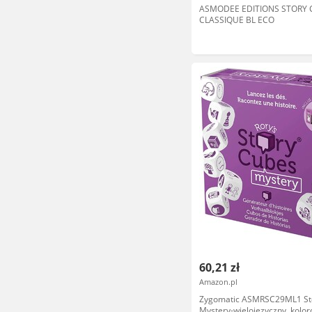
ASMODEE EDITIONS STORY 
CLASSIQUE BL ECO
60,21 zł
Amazon.pl
Zygomatic ASMRSC29ML1 Sto
Mystery-wielojęzyczny, kolo