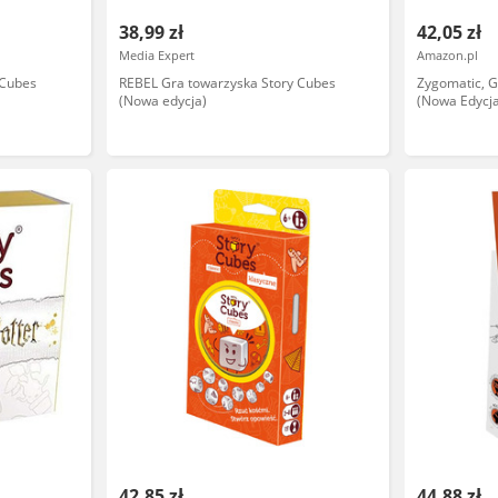
38,99 zł
42,05 zł
Media Expert
Amazon.pl
 Cubes
REBEL Gra towarzyska Story Cubes
Zygomatic, G
(Nowa edycja)
(Nowa Edycj
42,85 zł
44,88 zł