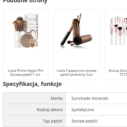
Podobne strony
Luvia Prime Vegan Pro
Luvia Cappuccino zestaw
Jessup Zest
Zestaw pędzli 1 szt.
pędzli podróżny 5szt
T215
Specyfikacja, funkcje
Marka
Sunshade minerals
Rodzaj włosia
Syntetyczne
Typ pędzli
Zestaw pędzli