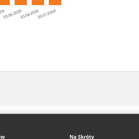
ów
Na Skróty