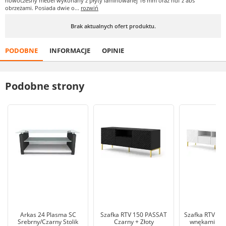
nowoczesny mebel wykonany z płyty laminowanej 16 mm oraz hdf z abs
obrzeżami. Posiada dwie o...
rozwiń
Brak aktualnych ofert produktu.
PODOBNE
INFORMACJE
OPINIE
Podobne strony
Arkas 24 Plasma SC
Szafka RTV 150 PASSAT
Szafka RTV 20
Srebrny/Czarny Stolik
Czarny + Złoty
wnękami Biał