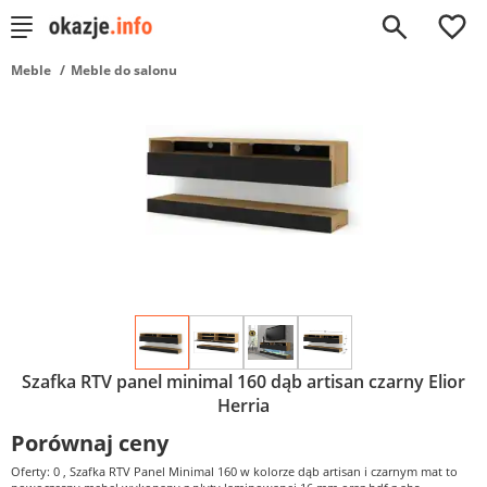
0
Meble
Meble do salonu
Szafka RTV panel minimal 160 dąb artisan czarny Elior
Herria
Porównaj ceny
Oferty: 0
, Szafka RTV Panel Minimal 160 w kolorze dąb artisan i czarnym mat to