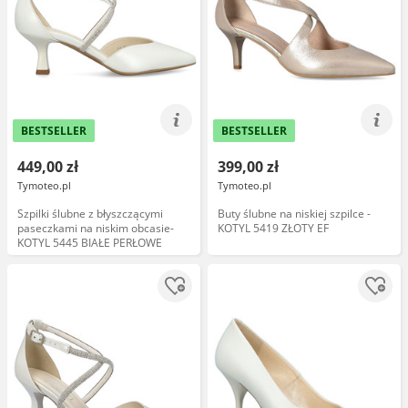
BESTSELLER
BESTSELLER
449,00 zł
399,00 zł
Tymoteo.pl
Tymoteo.pl
Szpilki ślubne z błyszczącymi
Buty ślubne na niskiej szpilce -
paseczkami na niskim obcasie-
KOTYL 5419 ZŁOTY EF
KOTYL 5445 BIAŁE PERŁOWE