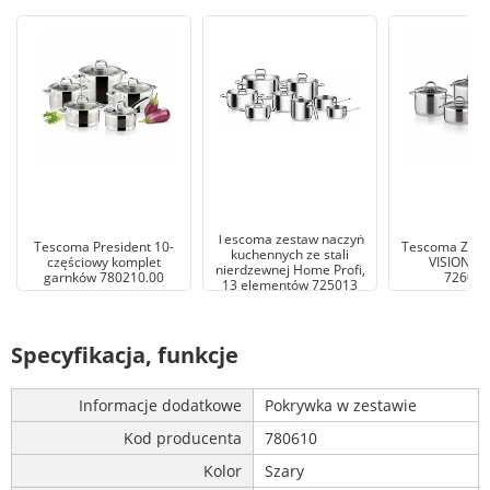
Tescoma zestaw naczyń
Tescoma President 10-
Tescoma Zest
kuchennych ze stali
częściowy komplet
VISION 10
nierdzewnej Home Profi,
garnków 780210.00
726010
13 elementów 725013
Specyfikacja, funkcje
Informacje dodatkowe
Pokrywka w zestawie
Kod producenta
780610
Kolor
Szary