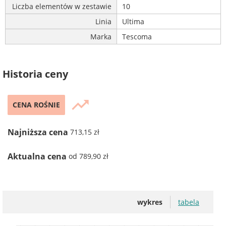
Liczba elementów w zestawie
10
Linia
Ultima
Marka
Tescoma
Historia ceny
trending_up
CENA ROŚNIE
Najniższa cena
713,15 zł
Aktualna cena
od 789,90 zł
wykres
tabela