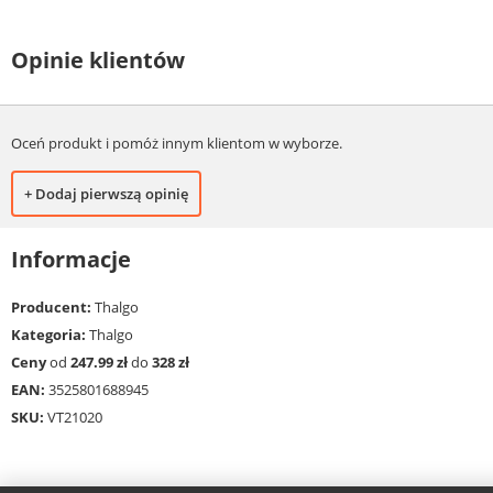
Opinie klientów
Oceń produkt i pomóż innym klientom w wyborze.
+ Dodaj pierwszą opinię
Informacje
Producent:
Thalgo
Kategoria:
Thalgo
Ceny
od
247.99 zł
do
328 zł
EAN:
3525801688945
SKU:
VT21020