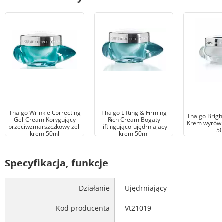
Thalgo Wrinkle Correcting
Thalgo Lifting & Firming
Thalgo Brig
Gel-Cream Korygujący
Rich Cream Bogaty
Krem wyrówn
przeciwzmarszczkowy żel-
liftingująco-ujędrniający
5
krem 50ml
krem 50ml
Specyfikacja, funkcje
Działanie
Ujędrniający
Kod producenta
Vt21019