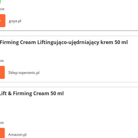
pie
>
goya.pl
 Firming Cream Liftingująco-ujędrniający krem 50 ml
pie
>
Sklep topestetic.pl
Lift & Firming Cream 50 ml
pie
>
Amazon.pl