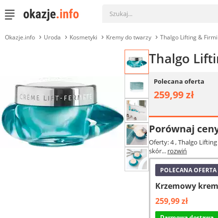
Okazje.info
Uroda
Kosmetyki
Kremy do twarzy
Thalgo Lifting & Fir
Thalgo Lift
Polecana oferta
259,99 zł
Porównaj cen
Oferty: 4
, Thalgo Lifti
skór...
rozwiń
POLECANA OFERTA
Krzemowy krem l
259,99 zł
Darmowa dostawa