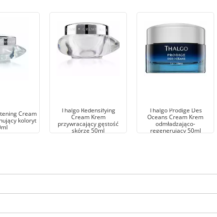
Thalgo Redensifying
Thalgo Prodige Des
htening Cream
Cream Krem
Oceans Cream Krem
ujący koloryt
przywracający gęstość
odmładzająco-
0ml
skórze 50ml
regenerujący 50ml