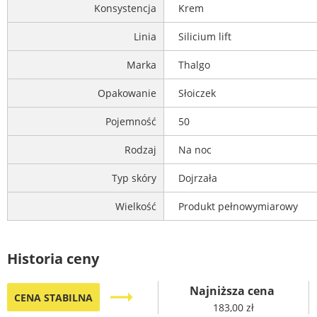
Konsystencja
Krem
Linia
Silicium lift
Marka
Thalgo
Opakowanie
Słoiczek
Pojemność
50
Rodzaj
Na noc
Typ skóry
Dojrzała
Wielkość
Produkt pełnowymiarowy
Historia ceny
Najniższa cena
trending_flat
CENA STABILNA
183,00 zł