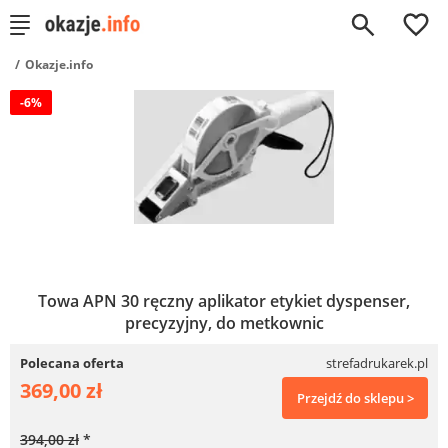
0
Okazje.info
-6%
Towa APN 30 ręczny aplikator etykiet dyspenser,
precyzyjny, do metkownic
Polecana oferta
strefadrukarek.pl
369,00 zł
Przejdź do sklepu >
394,00 zł
*