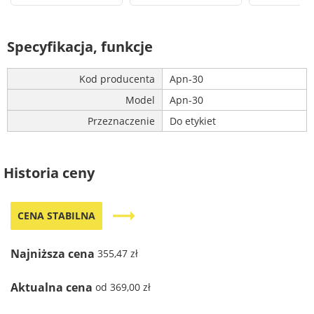
Specyfikacja, funkcje
Kod producenta
Apn-30
Model
Apn-30
Przeznaczenie
Do etykiet
Historia ceny
trending_flat
CENA STABILNA
Najniższa cena
355,47 zł
Aktualna cena
od 369,00 zł