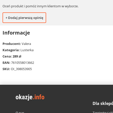
Oceń produkt i pomóż innym klientom w wyborze.
+ Dodaj pierwszą opinię
Informacje
Producent:
Valera
Kategoria:
Lusterka
Cena: 289 zł
EAN:
7610558013662
SKU:
OI_398053905
Dla sklep
O nas
Zarejestruj sk