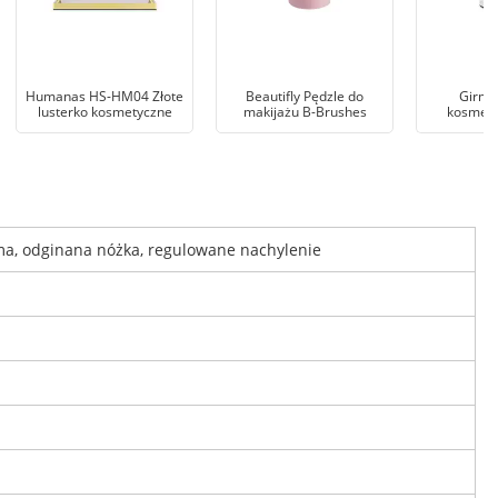
Humanas HS-HM04 Złote
Beautifly Pędzle do
Girmi
lusterko kosmetyczne
makijażu B-Brushes
kosmety
ma, odginana nóżka, regulowane nachylenie