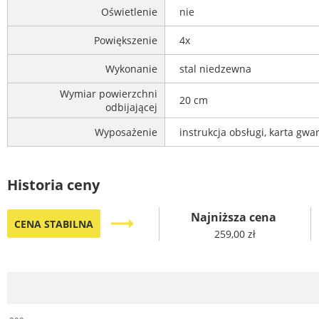
Oświetlenie
nie
Powiększenie
4x
Wykonanie
stal niedzewna
Wymiar powierzchni
20 cm
odbijającej
Wyposażenie
instrukcja obsługi, karta gwa
Historia ceny
Najniższa cena
trending_flat
CENA STABILNA
259,00 zł