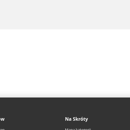
ów
Na Skróty
lep
Mapa kategorii